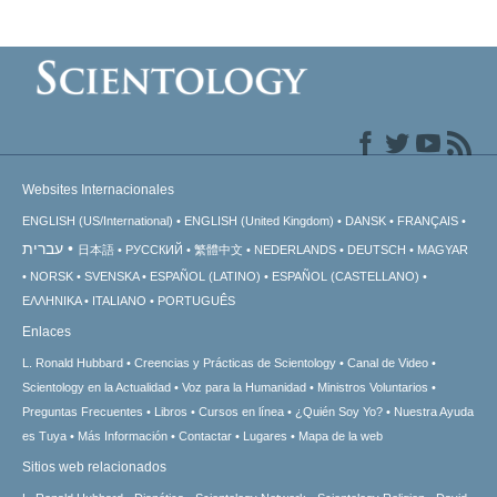
Websites Internacionales
ENGLISH (US/International)
ENGLISH (United Kingdom)
DANSK
FRANÇAIS
עברית
日本語
РУССКИЙ
繁體中文
NEDERLANDS
DEUTSCH
MAGYAR
NORSK
SVENSKA
ESPAÑOL (LATINO)
ESPAÑOL (CASTELLANO)
ΕΛΛΗΝΙΚA
ITALIANO
PORTUGUÊS
Enlaces
L. Ronald Hubbard
Creencias y Prácticas de Scientology
Canal de Video
Scientology en la Actualidad
Voz para la Humanidad
Ministros Voluntarios
Preguntas Frecuentes
Libros
Cursos en línea
¿Quién Soy Yo?
Nuestra Ayuda
es Tuya
Más Información
Contactar
Lugares
Mapa de la web
Sitios web relacionados