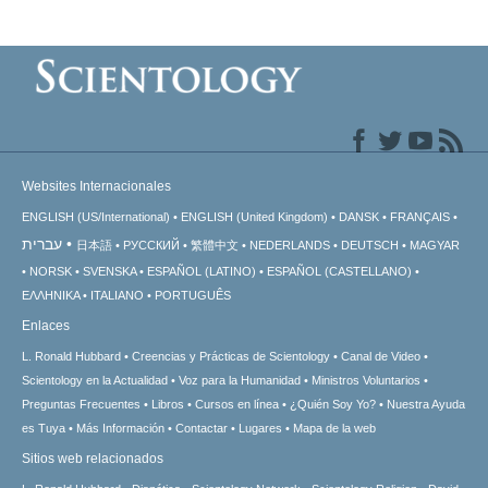
Websites Internacionales
ENGLISH (US/International)
ENGLISH (United Kingdom)
DANSK
FRANÇAIS
עברית
日本語
РУССКИЙ
繁體中文
NEDERLANDS
DEUTSCH
MAGYAR
NORSK
SVENSKA
ESPAÑOL (LATINO)
ESPAÑOL (CASTELLANO)
ΕΛΛΗΝΙΚA
ITALIANO
PORTUGUÊS
Enlaces
L. Ronald Hubbard
Creencias y Prácticas de Scientology
Canal de Video
Scientology en la Actualidad
Voz para la Humanidad
Ministros Voluntarios
Preguntas Frecuentes
Libros
Cursos en línea
¿Quién Soy Yo?
Nuestra Ayuda
es Tuya
Más Información
Contactar
Lugares
Mapa de la web
Sitios web relacionados