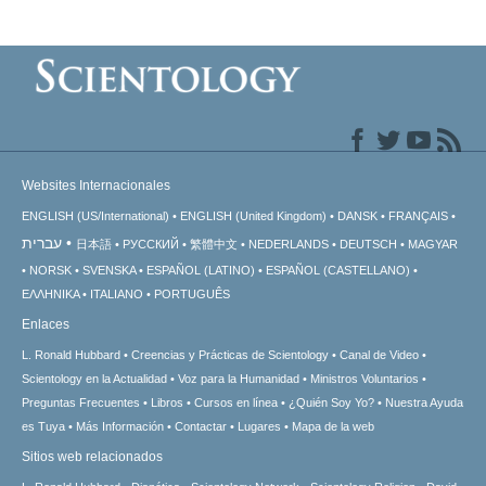
Websites Internacionales
ENGLISH (US/International)
ENGLISH (United Kingdom)
DANSK
FRANÇAIS
עברית
日本語
РУССКИЙ
繁體中文
NEDERLANDS
DEUTSCH
MAGYAR
NORSK
SVENSKA
ESPAÑOL (LATINO)
ESPAÑOL (CASTELLANO)
ΕΛΛΗΝΙΚA
ITALIANO
PORTUGUÊS
Enlaces
L. Ronald Hubbard
Creencias y Prácticas de Scientology
Canal de Video
Scientology en la Actualidad
Voz para la Humanidad
Ministros Voluntarios
Preguntas Frecuentes
Libros
Cursos en línea
¿Quién Soy Yo?
Nuestra Ayuda
es Tuya
Más Información
Contactar
Lugares
Mapa de la web
Sitios web relacionados