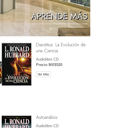
Los Niños
APRENDE MÁS
Herramientas para el Entorno Laboral
La Ética y las Condiciones
Dianética: La Evolución de
La Causa de la Supresión
una Ciencia
Investigaciones
Audiolibro CD
Precio MX$520
Los Fundamentos de la Organización
Ver Más
Los Fundamentos de las Relaciones
Públicas
Objetivos y Metas
La Tecnología de Estudio
La Comunicación
Autoanálisis
Audiolibro CD