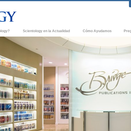
ology?
Scientology en la Actualidad
Cómo Ayudamos
Pre
icas
Iglesias de Scientology
Antece
 de Scientology
Nuevas Iglesias de Scientology
Dentro
entologists acerca de
Organizaciones Avanzadas
La Org
Base en Tierra de Flag
tologist
Freewinds
sia
Llevando Scientology al Mundo
sicos de Scientology
David Miscavige - Líder Eclesiástico de
a Dianética
Scientology
é es Grandeza?