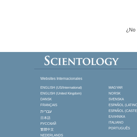
¿No 
Websites Internacionales
ENGLISH (US/International)
MAGYAR
ENGLISH (United Kingdom)
NORSK
DANSK
SVENSKA
FRANÇAIS
ESPAÑOL (LATIN
עברית
ESPAÑOL (CAST
ΕΛΛΗΝΙΚA
日本語
ITALIANO
РУССКИЙ
PORTUGUÊS
繁體中文
NEDERLANDS