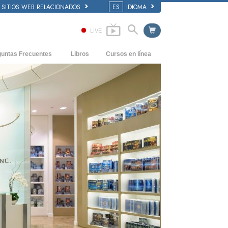
SITIOS WEB RELACIONADOS
ES
IDIOMA
LIVE
guntas Frecuentes
Libros
Cursos en línea
dentes y principios básicos
Cómo Resolver los Conflictos
Libros Iniciales
 de una Iglesia
Las Dinámicas de la Existencia
Audiolibros
anización de Scientology
Los Componentes de la Comprensión
Conferencias Introductorias
Soluciones para un Entorno Peligroso
Películas
Ayudas para Enfermedades y Lesiones
La Integridad y la Honestidad
El Matrimonio
La Escala Tonal Emocional
Respuestas a las Drogas