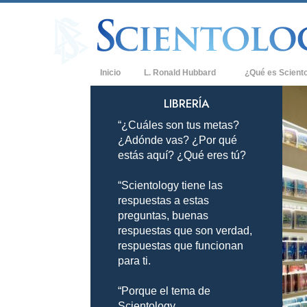
Inicio
L. Ronald Hubbard
¿Qué es Scient
Creencias y Práct
LIBRERÍA
“¿Cuáles son tus metas?
Credos y Códigos
¿Adónde vas? ¿Por qué
Qué dicen los Sci
estás aquí? ¿Qué eres tú?
Scientology
“Scientology tiene las
Conoce a un Scien
respuestas a estas
Dentro de una Igle
preguntas, buenas
respuestas que son verdad,
Los Principios Bá
respuestas que funcionan
para ti.
Una Introducción 
“Porque el tema de
Amor y Odio: ¿Qu
Scientology