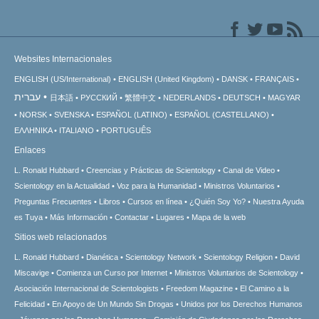
Websites Internacionales
ENGLISH (US/International)
ENGLISH (United Kingdom)
DANSK
FRANÇAIS
עברית
日本語
РУССКИЙ
繁體中文
NEDERLANDS
DEUTSCH
MAGYAR
NORSK
SVENSKA
ESPAÑOL (LATINO)
ESPAÑOL (CASTELLANO)
ΕΛΛΗΝΙΚA
ITALIANO
PORTUGUÊS
Enlaces
L. Ronald Hubbard
Creencias y Prácticas de Scientology
Canal de Video
Scientology en la Actualidad
Voz para la Humanidad
Ministros Voluntarios
Preguntas Frecuentes
Libros
Cursos en línea
¿Quién Soy Yo?
Nuestra Ayuda
es Tuya
Más Información
Contactar
Lugares
Mapa de la web
Sitios web relacionados
L. Ronald Hubbard
Dianética
Scientology Network
Scientology Religion
David
Miscavige
Comienza un Curso por Internet
Ministros Voluntarios de Scientology
Asociación Internacional de Scientologists
Freedom Magazine
El Camino a la
Felicidad
En Apoyo de Un Mundo Sin Drogas
Unidos por los Derechos Humanos