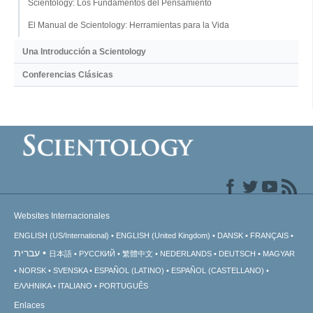
Scientology: Los Fundamentos del Pensamiento
El Manual de Scientology: Herramientas para la Vida
Una Introducción a Scientology
Conferencias Clásicas
Websites Internacionales
ENGLISH (US/International)
ENGLISH (United Kingdom)
DANSK
FRANÇAIS
עברית
日本語
РУССКИЙ
繁體中文
NEDERLANDS
DEUTSCH
MAGYAR
NORSK
SVENSKA
ESPAÑOL (LATINO)
ESPAÑOL (CASTELLANO)
ΕΛΛΗΝΙΚA
ITALIANO
PORTUGUÊS
Enlaces