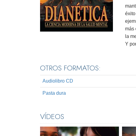
mante
éxito
ejem
más 
la m
Y po
OTROS FORMATOS:
Audiolibro CD
Pasta dura
VÍDEOS