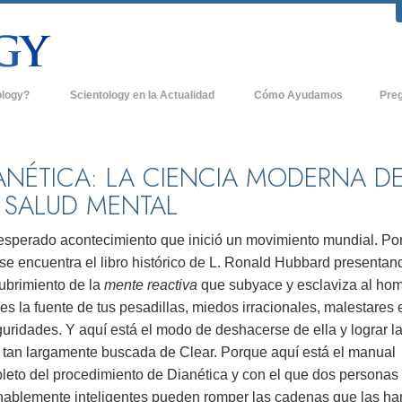
ology?
Scientology en la Actualidad
Cómo Ayudamos
Pre
icas
Iglesias de Scientology
Antece
 de Scientology
Nuevas Iglesias de Scientology
Dentro
ANÉTICA: LA CIENCIA MODERNA D
 SALUD MENTAL
entologists acerca de
Organizaciones Avanzadas
La Org
Base en Tierra de Flag
nesperado acontecimiento que inició un movimiento mundial. Po
tologist
se encuentra el libro histórico de L. Ronald Hubbard presentan
Freewinds
sia
ubrimiento de la
mente reactiva
que subyace y esclaviza al hom
Llevando Scientology al Mundo
es la fuente de tus pesadillas, miedos irracionales, malestares 
sicos de Scientology
uridades. Y aquí está el modo de deshacerse de ella y lograr l
David Miscavige - Líder Eclesiástico de
a Dianética
Scientology
 tan largamente buscada de Clear. Porque aquí está el manual
leto del procedimiento de Dianética y con el que dos personas
é es Grandeza?
nablemente inteligentes pueden romper las cadenas que las ha