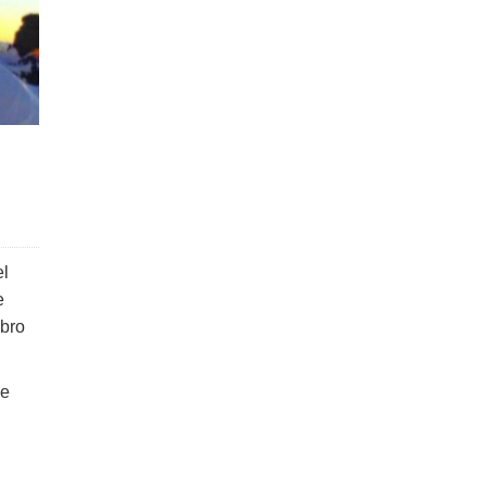
el
e
ibro
de