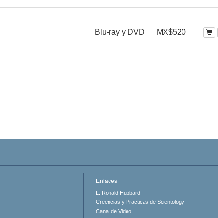
Blu-ray y DVD
MX$520
Enlaces
L. Ronald Hubbard
Creencias y Prácticas de Scientology
Canal de Video