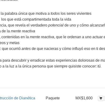
: la palabra
única
que motiva a
todos
los seres vivientes
 los que está compartimentada toda la vida
ncia, que revela el verdadero
potencial
de uno y cómo alcanzar
a de la
mente reactiva
, contenidas en la
mente reactiva
, que le ordenan a uno actuar 
seos y metas
: que ocurrió
antes
de que nacieras y cómo influyó eso en ti de
a para descubrir y erradicar estas experiencias dolorosas de m
 a la luz a la única persona que siempre quisiste conocer:
tú.
trucción de Dianética
Paquete
MX$1,600