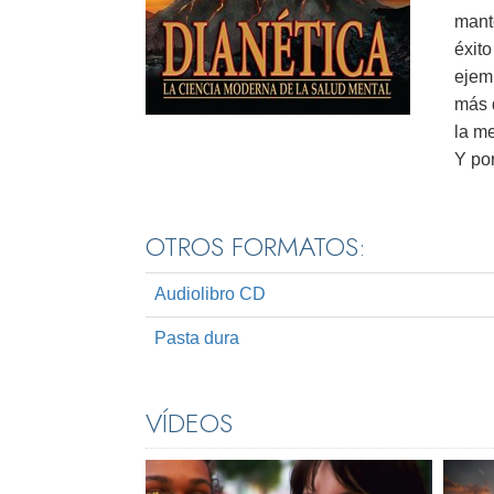
mante
éxito
ejem
más 
la m
Y po
OTROS FORMATOS:
Audiolibro CD
Pasta dura
VÍDEOS