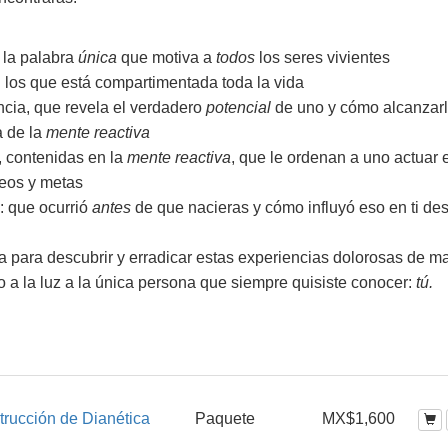
: la palabra
única
que motiva a
todos
los seres vivientes
 los que está compartimentada toda la vida
ncia, que revela el verdadero
potencial
de uno y cómo alcanzar
a de la
mente reactiva
, contenidas en la
mente reactiva
, que le ordenan a uno actuar 
seos y metas
: que ocurrió
antes
de que nacieras y cómo influyó eso en ti de
a para descubrir y erradicar estas experiencias dolorosas de m
 a la luz a la única persona que siempre quisiste conocer:
tú.
trucción de Dianética
Paquete
MX$1,600