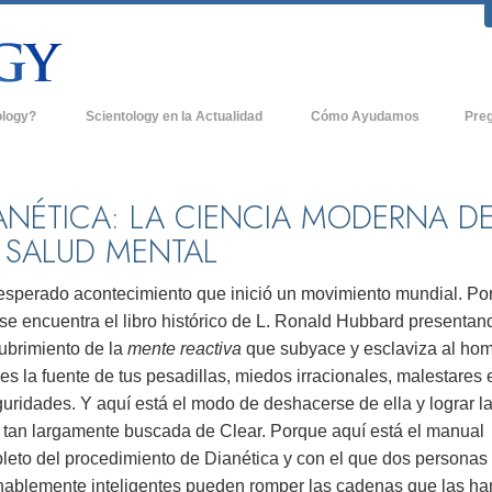
ology?
Scientology en la Actualidad
Cómo Ayudamos
Pre
icas
Iglesias de Scientology
Antece
 de Scientology
Nuevas Iglesias de Scientology
Dentro
ANÉTICA: LA CIENCIA MODERNA D
 SALUD MENTAL
entologists acerca de
Organizaciones Avanzadas
La Org
Base en Tierra de Flag
nesperado acontecimiento que inició un movimiento mundial. Po
tologist
se encuentra el libro histórico de L. Ronald Hubbard presentan
Freewinds
sia
ubrimiento de la
mente reactiva
que subyace y esclaviza al hom
Llevando Scientology al Mundo
es la fuente de tus pesadillas, miedos irracionales, malestares 
sicos de Scientology
uridades. Y aquí está el modo de deshacerse de ella y lograr l
David Miscavige - Líder Eclesiástico de
a Dianética
Scientology
 tan largamente buscada de Clear. Porque aquí está el manual
leto del procedimiento de Dianética y con el que dos personas
é es Grandeza?
nablemente inteligentes pueden romper las cadenas que las ha