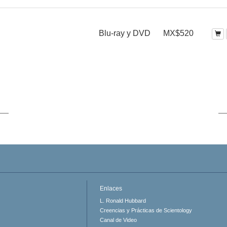
Blu-ray y DVD
MX$520
Enlaces
L. Ronald Hubbard
Creencias y Prácticas de Scientology
Canal de Video