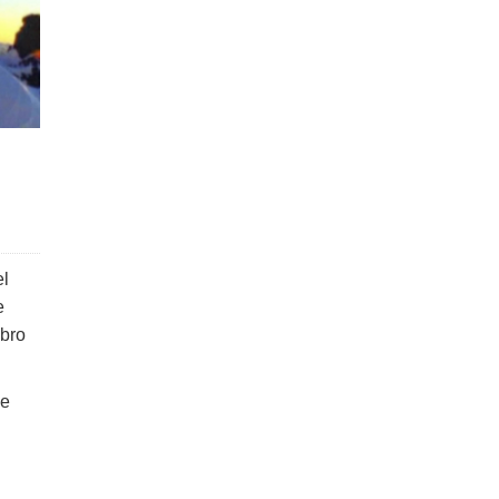
el
e
ibro
de