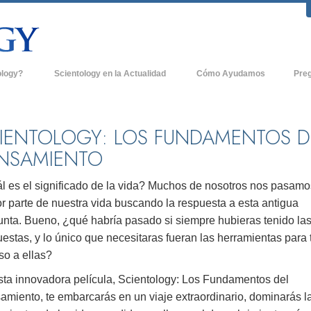
ology?
Scientology en la Actualidad
Cómo Ayudamos
Pre
icas
Iglesias de Scientology
Antece
 de Scientology
Nuevas Iglesias de Scientology
Dentro
IENTOLOGY: LOS FUNDAMENTOS D
NSAMIENTO
entologists acerca de
Organizaciones Avanzadas
La Org
Base en Tierra de Flag
l es el significado de la vida? Muchos de nosotros nos pasamo
tologist
r parte de nuestra vida buscando la respuesta a esta antigua
Freewinds
sia
unta. Bueno, ¿qué habría pasado si siempre hubieras tenido la
Llevando Scientology al Mundo
estas, y lo único que necesitaras fueran las herramientas para 
sicos de Scientology
so a ellas?
David Miscavige - Líder Eclesiástico de
a Dianética
Scientology
sta innovadora película, Scientology: Los Fundamentos del
amiento, te embarcarás en un viaje extraordinario, dominarás l
é es Grandeza?