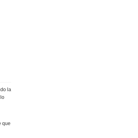
do la
lo
e que