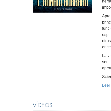
herr
impor
Apre
princ
func
espír
otros
encer
La v
senci
aprov
Scien
Leer
VÍDEOS