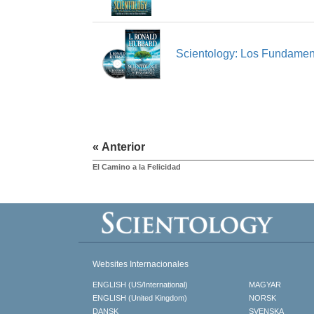
Scientology: Los Fundamen
« Anterior
El Camino a la Felicidad
Websites Internacionales
ENGLISH (US/International)
MAGYAR
ENGLISH (United Kingdom)
NORSK
DANSK
SVENSKA