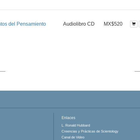
tos del Pensamiento
Audiolibro CD
MX$520
Enlaces
L. Ronald Hubbard
Creencias y Prácticas de Scientology
Canal de Video