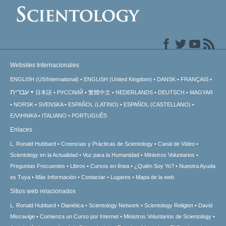
Websites Internacionales
ENGLISH (US/International)
ENGLISH (United Kingdom)
DANSK
FRANÇAIS
עברית
日本語
РУССКИЙ
繁體中文
NEDERLANDS
DEUTSCH
MAGYAR
NORSK
SVENSKA
ESPAÑOL (LATINO)
ESPAÑOL (CASTELLANO)
ΕΛΛΗΝΙΚA
ITALIANO
PORTUGUÊS
Enlaces
L. Ronald Hubbard
Creencias y Prácticas de Scientology
Canal de Video
Scientology en la Actualidad
Voz para la Humanidad
Ministros Voluntarios
Preguntas Frecuentes
Libros
Cursos en línea
¿Quién Soy Yo?
Nuestra Ayuda
es Tuya
Más Información
Contactar
Lugares
Mapa de la web
Sitios web relacionados
L. Ronald Hubbard
Dianética
Scientology Network
Scientology Religion
David
Miscavige
Comienza un Curso por Internet
Ministros Voluntarios de Scientology