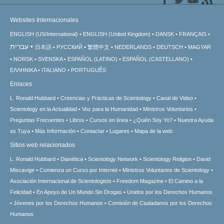
Websites Internacionales
ENGLISH (US/International)
ENGLISH (United Kingdom)
DANSK
FRANÇAIS
עברית
日本語
РУССКИЙ
繁體中文
NEDERLANDS
DEUTSCH
MAGYAR
NORSK
SVENSKA
ESPAÑOL (LATINO)
ESPAÑOL (CASTELLANO)
ΕΛΛΗΝΙΚA
ITALIANO
PORTUGUÊS
Enlaces
L. Ronald Hubbard
Creencias y Prácticas de Scientology
Canal de Video
Scientology en la Actualidad
Voz para la Humanidad
Ministros Voluntarios
Preguntas Frecuentes
Libros
Cursos en línea
¿Quién Soy Yo?
Nuestra Ayuda
es Tuya
Más Información
Contactar
Lugares
Mapa de la web
Sitios web relacionados
L. Ronald Hubbard
Dianética
Scientology Network
Scientology Religion
David
Miscavige
Comienza un Curso por Internet
Ministros Voluntarios de Scientology
Asociación Internacional de Scientologists
Freedom Magazine
El Camino a la
Felicidad
En Apoyo de Un Mundo Sin Drogas
Unidos por los Derechos Humanos
Jóvenes por los Derechos Humanos
Comisión de Ciudadanos por los Derechos
Humanos