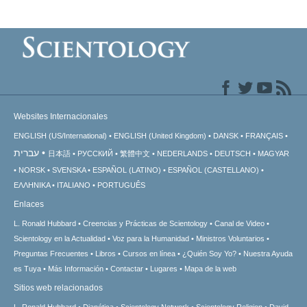
Websites Internacionales
ENGLISH (US/International)
ENGLISH (United Kingdom)
DANSK
FRANÇAIS
עברית
日本語
РУССКИЙ
繁體中文
NEDERLANDS
DEUTSCH
MAGYAR
NORSK
SVENSKA
ESPAÑOL (LATINO)
ESPAÑOL (CASTELLANO)
ΕΛΛΗΝΙΚA
ITALIANO
PORTUGUÊS
Enlaces
L. Ronald Hubbard
Creencias y Prácticas de Scientology
Canal de Video
Scientology en la Actualidad
Voz para la Humanidad
Ministros Voluntarios
Preguntas Frecuentes
Libros
Cursos en línea
¿Quién Soy Yo?
Nuestra Ayuda
es Tuya
Más Información
Contactar
Lugares
Mapa de la web
Sitios web relacionados