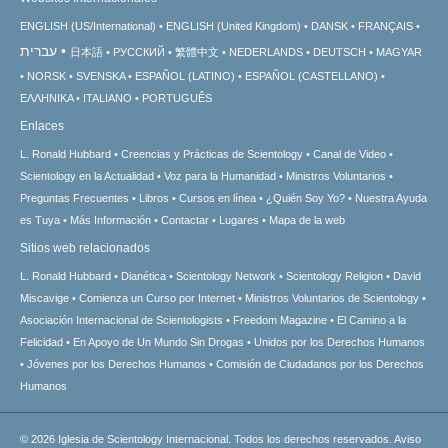
ENGLISH (US/International)
ENGLISH (United Kingdom)
DANSK
FRANÇAIS
עברית
日本語
РУССКИЙ
繁體中文
NEDERLANDS
DEUTSCH
MAGYAR
NORSK
SVENSKA
ESPAÑOL (LATINO)
ESPAÑOL (CASTELLANO)
ΕΛΛΗΝΙΚA
ITALIANO
PORTUGUÊS
Enlaces
L. Ronald Hubbard
Creencias y Prácticas de Scientology
Canal de Video
Scientology en la Actualidad
Voz para la Humanidad
Ministros Voluntarios
Preguntas Frecuentes
Libros
Cursos en línea
¿Quién Soy Yo?
Nuestra Ayuda
es Tuya
Más Información
Contactar
Lugares
Mapa de la web
Sitios web relacionados
L. Ronald Hubbard
Dianética
Scientology Network
Scientology Religion
David
Miscavige
Comienza un Curso por Internet
Ministros Voluntarios de Scientology
Asociación Internacional de Scientologists
Freedom Magazine
El Camino a la
Felicidad
En Apoyo de Un Mundo Sin Drogas
Unidos por los Derechos Humanos
Jóvenes por los Derechos Humanos
Comisión de Ciudadanos por los Derechos
Humanos
© 2026
Iglesia de Scientology Internacional.
Todos los derechos reservados.
Aviso