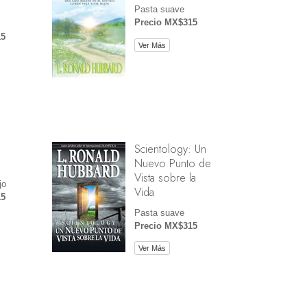
Pasta suave
Precio MX$315
15
Ver Más
Scientology: Un
Nuevo Punto de
Vista sobre la
jo
Vida
15
Pasta suave
Precio MX$315
Ver Más