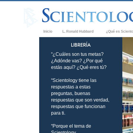
Inicio
L. Ronald Hubbard
¿Qué es Scient
Creencias y Práct
LIBRERÍA
“¿Cuáles son tus metas?
Credos y Códigos
¿Adónde vas? ¿Por qué
Qué dicen los Sci
estás aquí? ¿Qué eres tú?
Scientology
“Scientology tiene las
Conoce a un Scien
respuestas a estas
Dentro de una Igle
preguntas, buenas
respuestas que son verdad,
Los Principios Bá
respuestas que funcionan
para ti.
Una Introducción 
“Porque el tema de
Amor y Odio: ¿Qu
Scientology