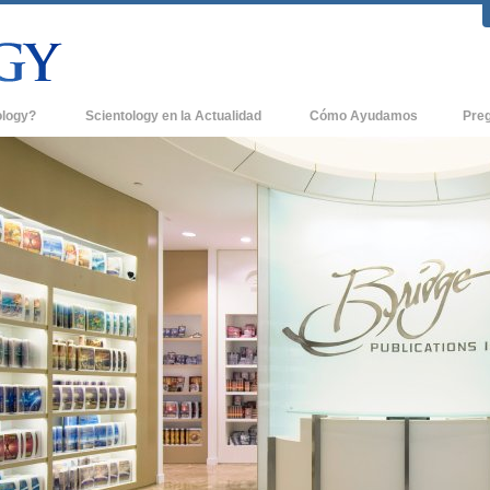
ology?
Scientology en la Actualidad
Cómo Ayudamos
Pre
icas
Iglesias de Scientology
Antece
 de Scientology
Nuevas Iglesias de Scientology
Dentro
entologists acerca de
Organizaciones Avanzadas
La Org
Base en Tierra de Flag
tologist
Freewinds
sia
Llevando Scientology al Mundo
sicos de Scientology
David Miscavige - Líder Eclesiástico de
a Dianética
Scientology
é es Grandeza?