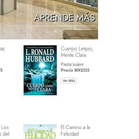
Los Niños
APRENDE MÁS
Herramientas para el Entorno Laboral
La Ética y las Condiciones
as
Cuerpo Limpio,
La Causa de la Supresión
Mente Clara
Investigaciones
Pasta suave
15
Precio MX$315
Los Fundamentos de la Organización
Ver Más
Los Fundamentos de las Relaciones
Públicas
Objetivos y Metas
La Tecnología de Estudio
La Comunicación
 Los
El Camino a la
 del
Felicidad