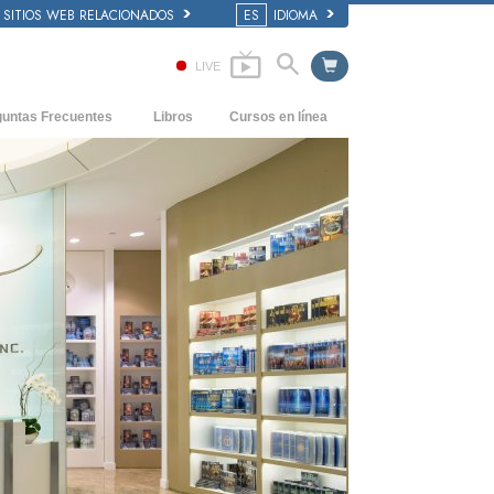
SITIOS WEB RELACIONADOS
ES
IDIOMA
LIVE
guntas Frecuentes
Libros
Cursos en línea
dentes y principios básicos
Cómo Resolver los Conflictos
Libros Iniciales
 de una Iglesia
Las Dinámicas de la Existencia
Audiolibros
anización de Scientology
Los Componentes de la Comprensión
Conferencias Introductorias
Soluciones para un Entorno Peligroso
Películas
Ayudas para Enfermedades y Lesiones
La Integridad y la Honestidad
El Matrimonio
La Escala Tonal Emocional
Respuestas a las Drogas