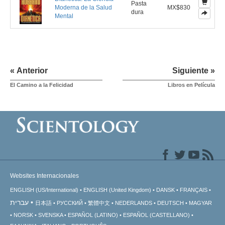
Pasta
Moderna de la Salud
MX$830
dura
Mental
« Anterior
Siguiente »
El Camino a la Felicidad
Libros en Película
Websites Internacionales
ENGLISH (US/International)
ENGLISH (United Kingdom)
DANSK
FRANÇAIS
עברית
日本語
РУССКИЙ
繁體中文
NEDERLANDS
DEUTSCH
MAGYAR
NORSK
SVENSKA
ESPAÑOL (LATINO)
ESPAÑOL (CASTELLANO)