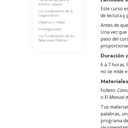
Entorno Laboral
Este curso e
Los Fundamentos de la
de lectura y
Organización
Objetivos y Metas
Antes de que
Investigaciones
Una vez que 
Los Fundamentos de las
paso del cur
Relaciones Públicas
proporcionad
Duración 
6 a 7 horas.
no se mide el
Materiale
Folleto:
Cómo 
o
El Manual d
Tus material
palabras, un
programa del
recomendamos