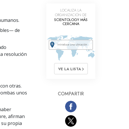
La Comunicación
LOCALIZA LA
ORGANIZACIÓN DE
 humanos.
SCIENTOLOGY MÁS
CERCANA
sibles— de
ado
a resolución
VE LA LISTA
con otras.
n bombas unos
COMPARTIR
 haber
re, afirman
r su propia