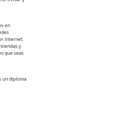
es en
uedes
r Internet.
ntiendas y
 es que seas
ás un diploma