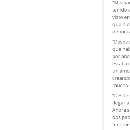
“Mis pa
tenido c
visto e
que hic
definit
“Despué
que hab
por año
estaba 
un amor
creando
mucho c
“Desde 
llegar 
Ahora s
dos pad
fenómen