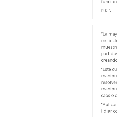
funcion
R.K.N.
“La mayo
me incl
muestra
partido
creando
“Este c
manipul
resolve
manipul
caos o c
“Aplica
lidiar 