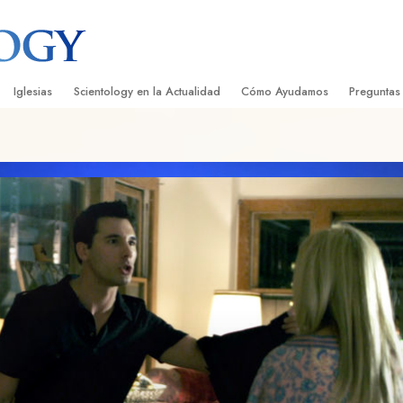
Iglesias
Scientology en la Actualidad
Cómo Ayudamos
Preguntas
Encontrar una Iglesia
Gran Inauguraciones
El Camino a la Felicidad
Antecedent
Libros I
cientology
Iglesias Ideales de Scientology
Eventos de Scientology
Applied Scholastics
Dentro de 
Audioli
gists acerca de
Organizaciones Avanzadas
David Miscavige: Líder Eclesiástico de
Criminon
La Organi
Confere
Scientology
Base en Tierra de Flag
Narconon
Película
ist
Freewinds
La Verdad Sobre las Drogas
Servicio
Llevando Scientology al Mundo
Unidos por los Derechos Hum
de Scientology
Comisión de Ciudadanos por l
ética
Derechos Humanos
Ministros Voluntarios de Scien