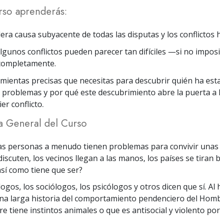
rso aprenderás:
era causa subyacente de todas las disputas y los conflictos
lgunos conflictos pueden parecer tan difíciles —si no impo
 completamente.
mientas precisas que necesitas para descubrir quién ha est
problemas y por qué este descubrimiento abre la puerta a l
er conflicto.
a General del Curso
as personas a menudo tienen problemas para convivir unas 
 discuten, los vecinos llegan a las manos, los países se tira
así como tiene que ser?
gos, los sociólogos, los psicólogos y otros dicen que sí. Al
a larga historia del comportamiento pendenciero del Homb
e tiene instintos animales o que es antisocial y violento po