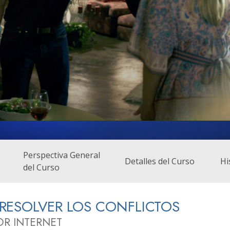
 Grandeza?
Perspectiva General
Detalles del Curso
Hi
del Curso
ESOLVER LOS CONFLICTOS
OR INTERNET