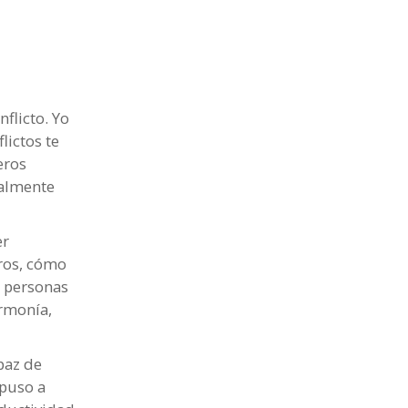
nflicto. Yo
lictos te
eros
ialmente
er
ros, cómo
n personas
armonía,
paz de
 puso a