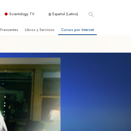
Scientology TV
Español (Latino)
 Frecuentes
Libros y Servicios
Cursos por Internet
es y principios básicos
niciales
Cómo Resolver los Conflictos
una Iglesia
bros
Las Dinámicas de la Existencia
zación de Scientology
ncias Introductorias
Los Componentes de la Comprensión
s Introductorias
Soluciones para un Entorno Peligroso
s Iniciales
Ayudas para Enfermedades y Lesiones
anos
La Integridad y la Honestidad
os
El Matrimonio
La Escala Tonal Emocional
tology