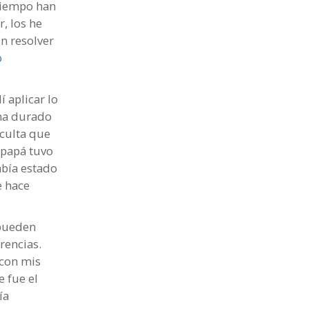
 tiempo han
r, los he
in resolver
o
 aplicar lo
 ha durado
oculta que
 papá tuvo
abía estado
e hace
 pueden
rencias.
con mis
e fue el
ía