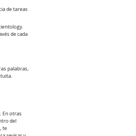
ia de tareas
ientology.
ravés de cada
ras palabras,
tuita.
. En otras
ntro del
 te
a revisar y