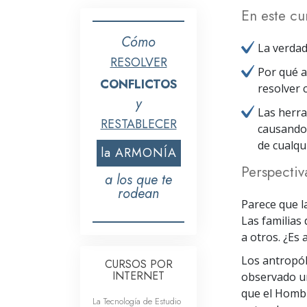
En este cu
Cómo
La verdad
RESOLVER
Por qué a
CONFLICTOS
resolver
y
Las herra
RESTABLECER
causando 
de cualqui
la ARMONÍA
Perspectiv
a los que te
rodean
Parece que l
Las familias
a otros. ¿Es 
Los antropólo
CURSOS POR
INTERNET
observado un
que el Hombr
La Tecnología de Estudio