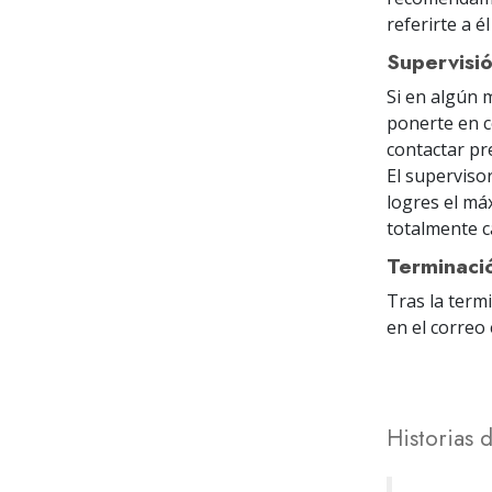
referirte a 
Supervisi
Si en algún 
ponerte en c
contactar pr
El superviso
logres el máx
totalmente c
Terminaci
Tras la term
en el correo 
Historias 