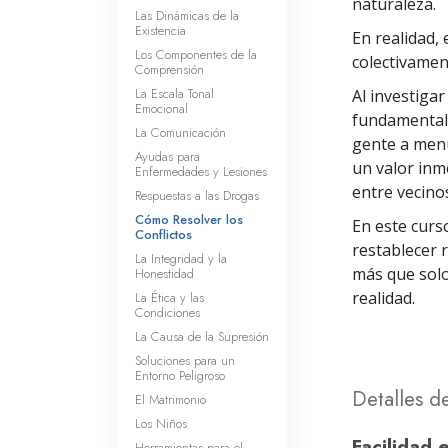
naturaleza.
Las Dinámicas de la
Existencia
En realidad, 
Los Componentes de la
colectivament
Comprensión
La Escala Tonal
Al investigar
Emocional
fundamental 
La Comunicación
gente a menu
Ayudas para
un valor inme
Enfermedades y Lesiones
entre vecino
Respuestas a las Drogas
Cómo Resolver los
En este curs
Conflictos
restablecer 
La Integridad y la
más que solo
Honestidad
realidad.
La Ética y las
Condiciones
La Causa de la Supresión
Soluciones para un
Entorno Peligroso
Detalles d
El Matrimonio
Los Niños
Facilidad 
Herramientas para el