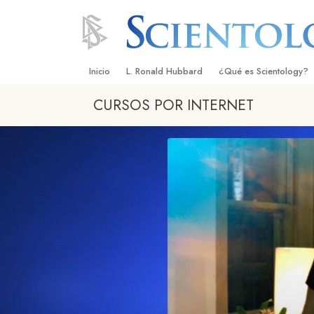
Inicio
L. Ronald Hubbard
¿Qué es Scientology?
CURSOS POR INTERNET
Creencias y Prácticas
Credos y Códigos de S
Qué dicen los Scientolo
Scientology
Conoce a un Scientolog
Dentro de una Iglesia
Los Principios Básicos 
Una Introducción a Dian