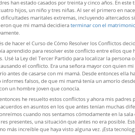
dres han estado casados por treinta y cinco años. En este
uatro hijos, un niño y tres niñas. Al ser el primero en nace
n dificultades maritales extremas, incluyendo altercados s
ieron que mi mamá decidiera
terminar con el matrimoni
ivamente.
s de hacer el Curso de Cómo Resolver los Conflictos decidí
ía aprendido para resolver este conflicto entre ellos que
s. Usé la Ley del Tercer Partido para localizar la persona 
causando el conflicto. Era una señora mayor con quien mi
ío antes de casarse con mi mamá. Desde entonces ella h
 informes falsos, de que mi mamá tenía un amorío desd
on un hombre joven que conocía.
entonces he resuelto estos conflictos y ahora mis padres
a acuerdos en asuntos en los que antes tenían muchas dife
onreímos cuando nos sentamos cómodamente en la sala 
res presentes, una situación que antes no era posible. Est
o más increíble que haya visto alguna vez. ¡Esta tecnolog