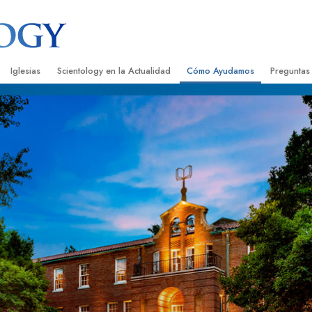
Iglesias
Scientology en la Actualidad
Cómo Ayudamos
Preguntas
Encontrar una Iglesia
Gran Inauguraciones
El Camino a la Felicidad
Antecedent
Libros I
cientology
Iglesias Ideales de Scientology
Eventos de Scientology
Applied Scholastics
Dentro de 
Audioli
gists acerca de
Organizaciones Avanzadas
David Miscavige: Líder Eclesiástico de
Criminon
La Organi
Confere
Scientology
Base en Tierra de Flag
Narconon
Película
ist
Freewinds
La Verdad Sobre las Drogas
Servicio
Llevando Scientology al Mundo
Unidos por los Derechos Hum
de Scientology
Comisión de Ciudadanos por l
ética
Derechos Humanos
Ministros Voluntarios de Scien