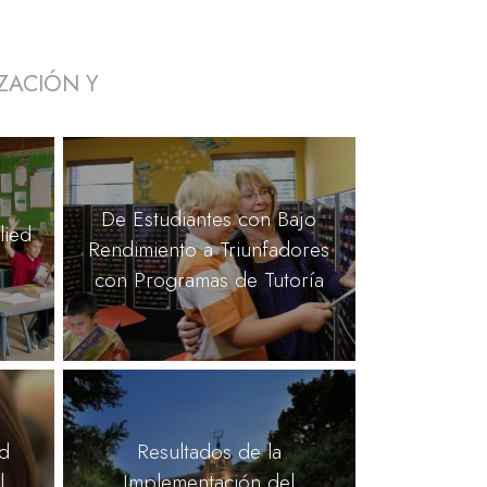
ZACIÓN Y
De Estudiantes con Bajo
lied
Rendimiento a Triunfadores
con Programas de Tutoría
ed
Resultados de la
l
Implementación del