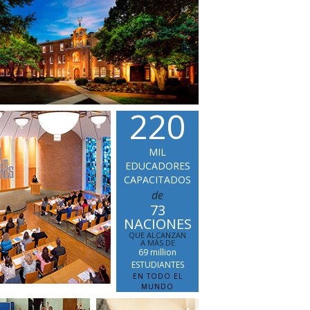
La Comunicación
2
2
0
MIL
EDUCADORES
CAPACITADOS
de
73
NACIONES
QUE ALCANZAN
A MÁS DE
69 million
ESTUDIANTES
EN TODO EL
MUNDO