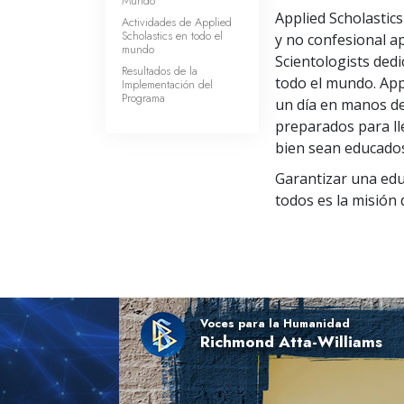
Mundo
Applied Scholastic
Actividades de Applied
Scholastics en todo el
y no confesional ap
mundo
Scientologists ded
Resultados de la
todo el mundo. App
Implementación del
Programa
un día en manos de
preparados para ll
bien sean educado
Garantizar una edu
todos es la misión 
Voces para la Humanidad
Richmond Atta-Williams