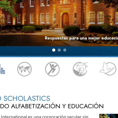
 Grandeza?
Respuestas para una mejor educació
D SCHOLASTICS
DO ALFABETIZACIÓN Y EDUCACIÓN
 International es una corporación secular sin