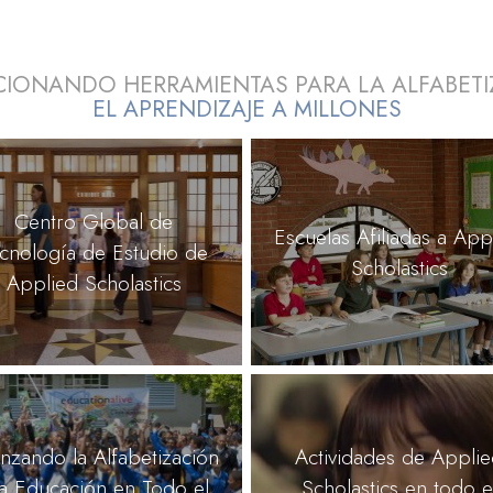
IONANDO HERRAMIENTAS PARA LA ALFABETI
EL APRENDIZAJE A MILLONES
Centro Global de
Escuelas Afiliadas a App
cnología de Estudio de
Scholastics
Applied Scholastics
nzando la Alfabetización
Actividades de Appli
la Educación en Todo el
Scholastics en todo e