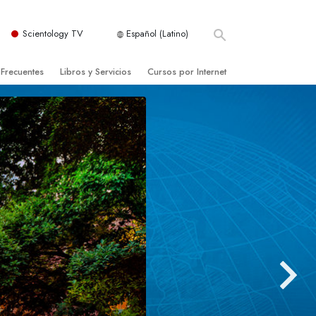
Scientology TV
Español (Latino)
 Frecuentes
Libros y Servicios
Cursos por Internet
es y principios básicos
niciales
Cómo Resolver los Conflictos
una Iglesia
bros
Las Dinámicas de la Existencia
zación de Scientology
ncias Introductorias
Los Componentes de la Comprensión
s Introductorias
Soluciones para un Entorno Peligroso
s Iniciales
Ayudas para Enfermedades y Lesiones
anos
La Integridad y la Honestidad
os
El Matrimonio
La Escala Tonal Emocional
tology