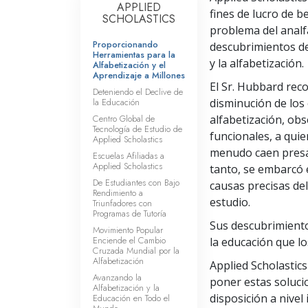
APPLIED
fines de lucro de b
SCHOLASTICS
problema del analf
Proporcionando
descubrimientos de
Herramientas para la
y la alfabetización.
Alfabetización y el
Aprendizaje a Millones
El Sr. Hubbard reco
Deteniendo el Declive de
la Educación
disminución de los 
Centro Global de
alfabetización, ob
Tecnología de Estudio de
funcionales, a quie
Applied Scholastics
menudo caen presa d
Escuelas Afiliadas a
Applied Scholastics
tanto, se embarcó 
De Estudiantes con Bajo
causas precisas del
Rendimiento a
estudio.
Triunfadores con
Programas de Tutoría
Sus descubrimient
Movimiento Popular
Enciende el Cambio
la educación que lo
Cruzada Mundial por la
Alfabetización
Applied Scholastic
Avanzando la
poner estas solucio
Alfabetización y la
disposición a nivel 
Educación en Todo el