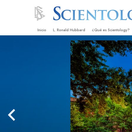
Inicio
L. Ronald Hubbard
¿Qué es Scientology?
Creencias y Prácticas
Credos y Códigos de S
Qué dicen los Scientolo
Scientology
Conoce a un Scientolog
Dentro de una Iglesia
Los Principios Básicos 
Una Introducción a Dian