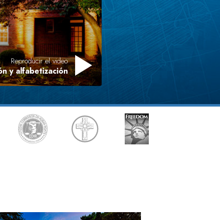
Respuestas a las Drogas
Los Niños
Herramientas para el Entorno Laboral
Reproducir el video
n y alfabetización
La Ética y las
Condiciones
La Causa de la Supresión
Investigaciones
Los Fundamentos de la Organización
Los Fundamentos de las Relaciones
Públicas
Objetivos y Metas
La Tecnología de Estudio