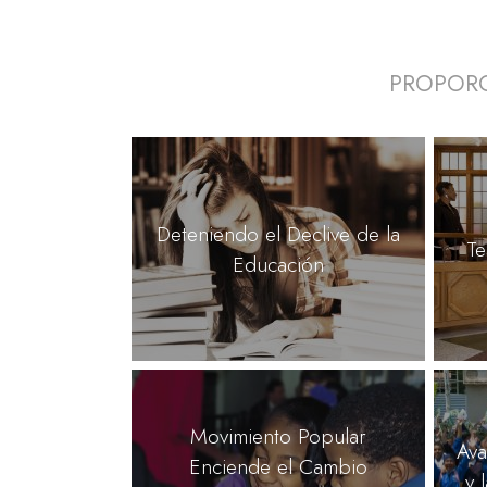
PROPORC
Deteniendo el Declive de la
Te
Educación
Movimiento Popular
Ava
Enciende el Cambio
y 