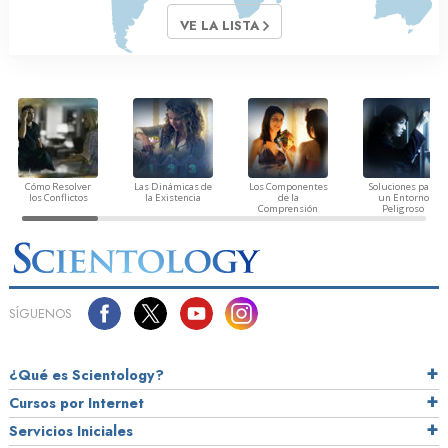
VE LA LISTA
Cómo Resolver
Las Dinámicas de
Los Componentes
Soluciones para
los Conflictos
la Existencia
de la
un Entorno
Comprensión
Peligroso
SÍGUENOS
¿Qué es Scientology?
Cursos por Internet
Servicios Iniciales