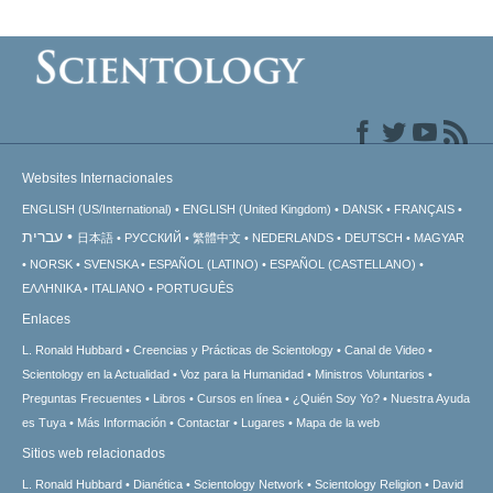
Websites Internacionales
ENGLISH (US/International)
ENGLISH (United Kingdom)
DANSK
FRANÇAIS
עברית
日本語
РУССКИЙ
繁體中文
NEDERLANDS
DEUTSCH
MAGYAR
NORSK
SVENSKA
ESPAÑOL (LATINO)
ESPAÑOL (CASTELLANO)
ΕΛΛΗΝΙΚA
ITALIANO
PORTUGUÊS
Enlaces
L. Ronald Hubbard
Creencias y Prácticas de Scientology
Canal de Video
Scientology en la Actualidad
Voz para la Humanidad
Ministros Voluntarios
Preguntas Frecuentes
Libros
Cursos en línea
¿Quién Soy Yo?
Nuestra Ayuda
es Tuya
Más Información
Contactar
Lugares
Mapa de la web
Sitios web relacionados
L. Ronald Hubbard
Dianética
Scientology Network
Scientology Religion
David