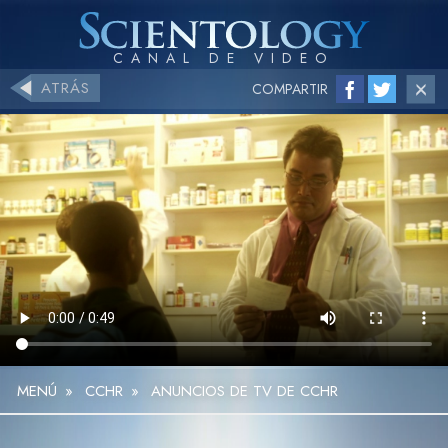
ATRÁS
COMPARTIR
MENÚ
»
CCHR
»
ANUNCIOS DE TV DE CCHR