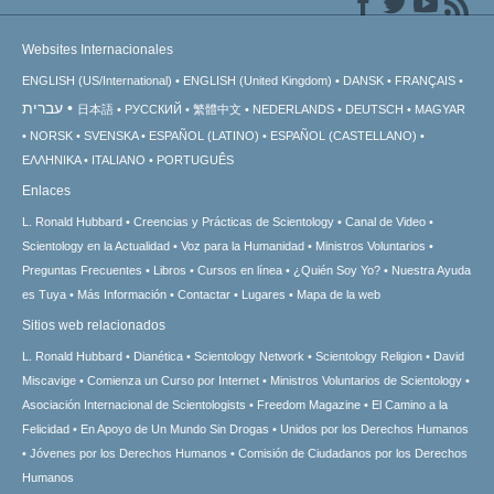
Websites Internacionales
ENGLISH (US/International)
ENGLISH (United Kingdom)
DANSK
FRANÇAIS
עברית
日本語
РУССКИЙ
繁體中文
NEDERLANDS
DEUTSCH
MAGYAR
NORSK
SVENSKA
ESPAÑOL (LATINO)
ESPAÑOL (CASTELLANO)
ΕΛΛΗΝΙΚA
ITALIANO
PORTUGUÊS
Enlaces
L. Ronald Hubbard
Creencias y Prácticas de Scientology
Canal de Video
Scientology en la Actualidad
Voz para la Humanidad
Ministros Voluntarios
Preguntas Frecuentes
Libros
Cursos en línea
¿Quién Soy Yo?
Nuestra Ayuda
es Tuya
Más Información
Contactar
Lugares
Mapa de la web
Sitios web relacionados
L. Ronald Hubbard
Dianética
Scientology Network
Scientology Religion
David
Miscavige
Comienza un Curso por Internet
Ministros Voluntarios de Scientology
Asociación Internacional de Scientologists
Freedom Magazine
El Camino a la
Felicidad
En Apoyo de Un Mundo Sin Drogas
Unidos por los Derechos Humanos
Jóvenes por los Derechos Humanos
Comisión de Ciudadanos por los Derechos
Humanos