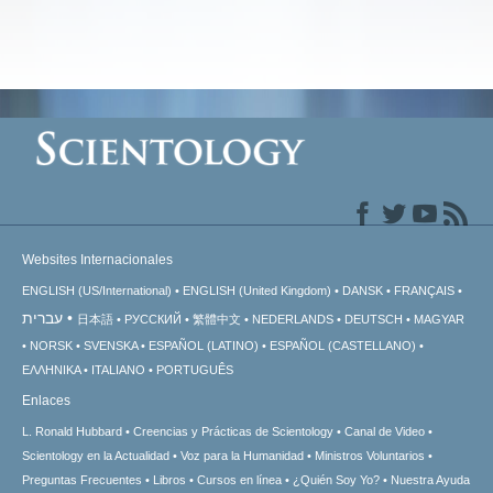
Websites Internacionales
ENGLISH (US/International)
ENGLISH (United Kingdom)
DANSK
FRANÇAIS
עברית
日本語
РУССКИЙ
繁體中文
NEDERLANDS
DEUTSCH
MAGYAR
NORSK
SVENSKA
ESPAÑOL (LATINO)
ESPAÑOL (CASTELLANO)
ΕΛΛΗΝΙΚA
ITALIANO
PORTUGUÊS
Enlaces
L. Ronald Hubbard
Creencias y Prácticas de Scientology
Canal de Video
Scientology en la Actualidad
Voz para la Humanidad
Ministros Voluntarios
Preguntas Frecuentes
Libros
Cursos en línea
¿Quién Soy Yo?
Nuestra Ayuda