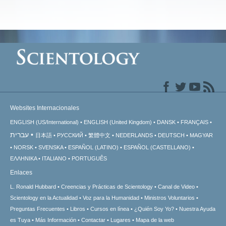
Websites Internacionales
ENGLISH (US/International)
ENGLISH (United Kingdom)
DANSK
FRANÇAIS
עברית
日本語
РУССКИЙ
繁體中文
NEDERLANDS
DEUTSCH
MAGYAR
NORSK
SVENSKA
ESPAÑOL (LATINO)
ESPAÑOL (CASTELLANO)
ΕΛΛΗΝΙΚA
ITALIANO
PORTUGUÊS
Enlaces
L. Ronald Hubbard
Creencias y Prácticas de Scientology
Canal de Video
Scientology en la Actualidad
Voz para la Humanidad
Ministros Voluntarios
Preguntas Frecuentes
Libros
Cursos en línea
¿Quién Soy Yo?
Nuestra Ayuda
es Tuya
Más Información
Contactar
Lugares
Mapa de la web