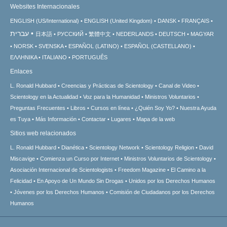
Websites Internacionales
ENGLISH (US/International)
ENGLISH (United Kingdom)
DANSK
FRANÇAIS
עברית
日本語
РУССКИЙ
繁體中文
NEDERLANDS
DEUTSCH
MAGYAR
NORSK
SVENSKA
ESPAÑOL (LATINO)
ESPAÑOL (CASTELLANO)
ΕΛΛΗΝΙΚA
ITALIANO
PORTUGUÊS
Enlaces
L. Ronald Hubbard
Creencias y Prácticas de Scientology
Canal de Video
Scientology en la Actualidad
Voz para la Humanidad
Ministros Voluntarios
Preguntas Frecuentes
Libros
Cursos en línea
¿Quién Soy Yo?
Nuestra Ayuda
es Tuya
Más Información
Contactar
Lugares
Mapa de la web
Sitios web relacionados
L. Ronald Hubbard
Dianética
Scientology Network
Scientology Religion
David
Miscavige
Comienza un Curso por Internet
Ministros Voluntarios de Scientology
Asociación Internacional de Scientologists
Freedom Magazine
El Camino a la
Felicidad
En Apoyo de Un Mundo Sin Drogas
Unidos por los Derechos Humanos
Jóvenes por los Derechos Humanos
Comisión de Ciudadanos por los Derechos
Humanos