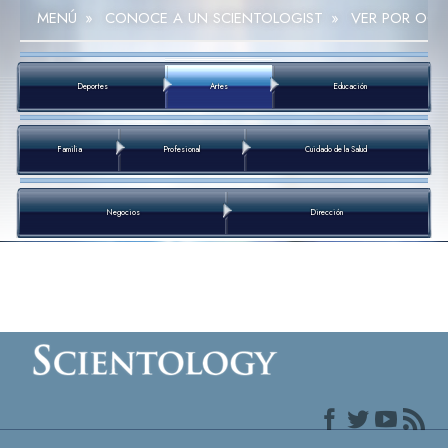
MENÚ
»
CONOCE A UN SCIENTOLOGIST
»
VER POR OCU
Deportes
Artes
Educación
Familia
Profesional
Cuidado de la Salud
Negocios
Dirección