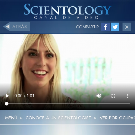
ATRÁS
COMPARTIR
MENÚ
»
CONOCE A UN SCIENTOLOGIST
»
VER POR OCUPA