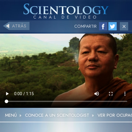
ATRÁS
COMPARTIR
MENÚ
»
CONOCE A UN SCIENTOLOGIST
»
VER POR OCUPA