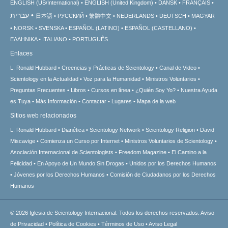
ENGLISH (US/International)
ENGLISH (United Kingdom)
DANSK
FRANÇAIS
עברית
日本語
РУССКИЙ
繁體中文
NEDERLANDS
DEUTSCH
MAGYAR
NORSK
SVENSKA
ESPAÑOL (LATINO)
ESPAÑOL (CASTELLANO)
ΕΛΛΗΝΙΚA
ITALIANO
PORTUGUÊS
Enlaces
L. Ronald Hubbard
Creencias y Prácticas de Scientology
Canal de Video
Scientology en la Actualidad
Voz para la Humanidad
Ministros Voluntarios
Preguntas Frecuentes
Libros
Cursos en línea
¿Quién Soy Yo?
Nuestra Ayuda
es Tuya
Más Información
Contactar
Lugares
Mapa de la web
Sitios web relacionados
L. Ronald Hubbard
Dianética
Scientology Network
Scientology Religion
David
Miscavige
Comienza un Curso por Internet
Ministros Voluntarios de Scientology
Asociación Internacional de Scientologists
Freedom Magazine
El Camino a la
Felicidad
En Apoyo de Un Mundo Sin Drogas
Unidos por los Derechos Humanos
Jóvenes por los Derechos Humanos
Comisión de Ciudadanos por los Derechos
Humanos
© 2026
Iglesia de Scientology Internacional.
Todos los derechos reservados.
Aviso
de Privacidad
•
Política de Cookies
•
Términos de Uso
•
Aviso Legal