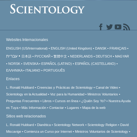
Websites Internacionales
ENGLISH (US/International)
ENGLISH (United Kingdom)
DANSK
FRANÇAIS
עברית
日本語
РУССКИЙ
繁體中文
NEDERLANDS
DEUTSCH
MAGYAR
NORSK
SVENSKA
ESPAÑOL (LATINO)
ESPAÑOL (CASTELLANO)
ΕΛΛΗΝΙΚA
ITALIANO
PORTUGUÊS
Enlaces
L. Ronald Hubbard
Creencias y Prácticas de Scientology
Canal de Video
Scientology en la Actualidad
Voz para la Humanidad
Ministros Voluntarios
Preguntas Frecuentes
Libros
Cursos en línea
¿Quién Soy Yo?
Nuestra Ayuda
es Tuya
Más Información
Contactar
Lugares
Mapa de la web
Sitios web relacionados
L. Ronald Hubbard
Dianética
Scientology Network
Scientology Religion
David
Miscavige
Comienza un Curso por Internet
Ministros Voluntarios de Scientology