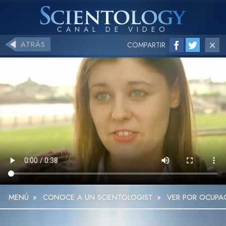
ATRÁS
COMPARTIR
MENÚ
»
CONOCE A UN SCIENTOLOGIST
»
VER POR OCUPA