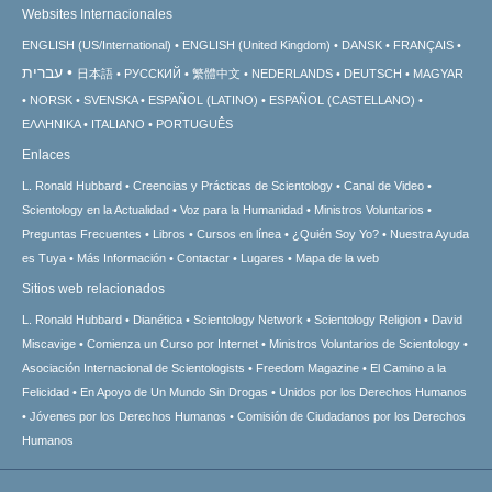
Websites Internacionales
ENGLISH (US/International)
ENGLISH (United Kingdom)
DANSK
FRANÇAIS
עברית
日本語
РУССКИЙ
繁體中文
NEDERLANDS
DEUTSCH
MAGYAR
NORSK
SVENSKA
ESPAÑOL (LATINO)
ESPAÑOL (CASTELLANO)
ΕΛΛΗΝΙΚA
ITALIANO
PORTUGUÊS
Enlaces
L. Ronald Hubbard
Creencias y Prácticas de Scientology
Canal de Video
Scientology en la Actualidad
Voz para la Humanidad
Ministros Voluntarios
Preguntas Frecuentes
Libros
Cursos en línea
¿Quién Soy Yo?
Nuestra Ayuda
es Tuya
Más Información
Contactar
Lugares
Mapa de la web
Sitios web relacionados
L. Ronald Hubbard
Dianética
Scientology Network
Scientology Religion
David
Miscavige
Comienza un Curso por Internet
Ministros Voluntarios de Scientology
Asociación Internacional de Scientologists
Freedom Magazine
El Camino a la
Felicidad
En Apoyo de Un Mundo Sin Drogas
Unidos por los Derechos Humanos
Jóvenes por los Derechos Humanos
Comisión de Ciudadanos por los Derechos
Humanos