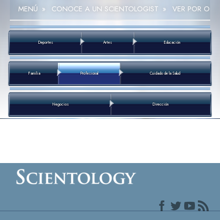
MENÚ
»
CONOCE A UN SCIENTOLOGIST
»
VER POR OCU
Deportes
Artes
Educación
Familia
Profesional
Cuidado de la Salud
Negocios
Dirección