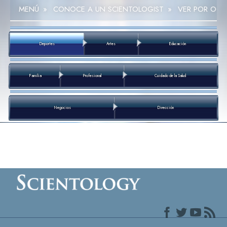
MENÚ
»
CONOCE A UN SCIENTOLOGIST
»
VER POR OCU
Deportes
Artes
Educación
Familia
Profesional
Cuidado de la Salud
Negocios
Dirección