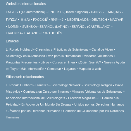
Websites Internacionales
ENGLISH (US/International)
ENGLISH (United Kingdom)
DANSK
FRANÇAIS
עברית
日本語
РУССКИЙ
繁體中文
NEDERLANDS
DEUTSCH
MAGYAR
NORSK
SVENSKA
ESPAÑOL (LATINO)
ESPAÑOL (CASTELLANO)
ΕΛΛΗΝΙΚA
ITALIANO
PORTUGUÊS
Enlaces
L. Ronald Hubbard
Creencias y Prácticas de Scientology
Canal de Video
Scientology en la Actualidad
Voz para la Humanidad
Ministros Voluntarios
Preguntas Frecuentes
Libros
Cursos en línea
¿Quién Soy Yo?
Nuestra Ayuda
es Tuya
Más Información
Contactar
Lugares
Mapa de la web
Sitios web relacionados
L. Ronald Hubbard
Dianética
Scientology Network
Scientology Religion
David
Miscavige
Comienza un Curso por Internet
Ministros Voluntarios de Scientology
Asociación Internacional de Scientologists
Freedom Magazine
El Camino a la
Felicidad
En Apoyo de Un Mundo Sin Drogas
Unidos por los Derechos Humanos
Jóvenes por los Derechos Humanos
Comisión de Ciudadanos por los Derechos
Humanos