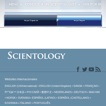
MENÚ
»
CONOCE A UN SCIENTOLOGIST
»
VER POR REG
Ver por Ocupación
Ver por Región
Websites Internacionales
ENGLISH (US/International)
ENGLISH (United Kingdom)
DANSK
FRANÇAIS
עברית
日本語
РУССКИЙ
繁體中文
NEDERLANDS
DEUTSCH
MAGYAR
NORSK
SVENSKA
ESPAÑOL (LATINO)
ESPAÑOL (CASTELLANO)
ΕΛΛΗΝΙΚA
ITALIANO
PORTUGUÊS