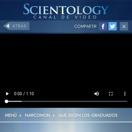
ATRÁS
COMPARTIR
MENÚ
»
NARCONON
»
QUÉ DICEN LOS GRADUADOS