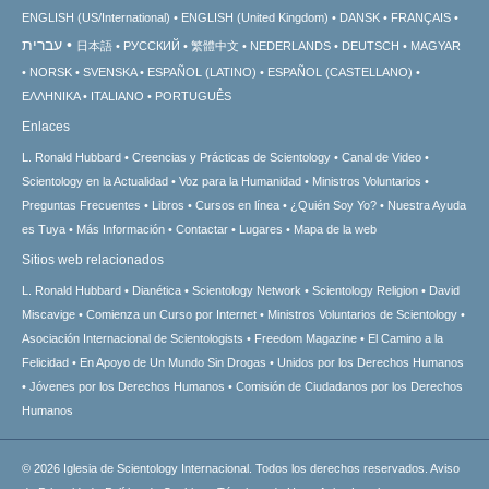
ENGLISH (US/International)
ENGLISH (United Kingdom)
DANSK
FRANÇAIS
עברית
日本語
РУССКИЙ
繁體中文
NEDERLANDS
DEUTSCH
MAGYAR
NORSK
SVENSKA
ESPAÑOL (LATINO)
ESPAÑOL (CASTELLANO)
ΕΛΛΗΝΙΚA
ITALIANO
PORTUGUÊS
Enlaces
L. Ronald Hubbard
Creencias y Prácticas de Scientology
Canal de Video
Scientology en la Actualidad
Voz para la Humanidad
Ministros Voluntarios
Preguntas Frecuentes
Libros
Cursos en línea
¿Quién Soy Yo?
Nuestra Ayuda
es Tuya
Más Información
Contactar
Lugares
Mapa de la web
Sitios web relacionados
L. Ronald Hubbard
Dianética
Scientology Network
Scientology Religion
David
Miscavige
Comienza un Curso por Internet
Ministros Voluntarios de Scientology
Asociación Internacional de Scientologists
Freedom Magazine
El Camino a la
Felicidad
En Apoyo de Un Mundo Sin Drogas
Unidos por los Derechos Humanos
Jóvenes por los Derechos Humanos
Comisión de Ciudadanos por los Derechos
Humanos
© 2026
Iglesia de Scientology Internacional.
Todos los derechos reservados.
Aviso