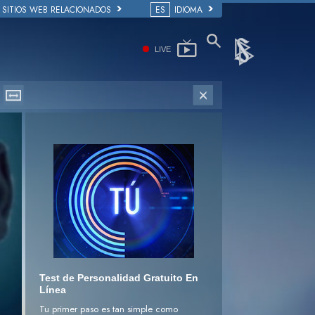
SITIOS WEB RELACIONADOS
ES
IDIOMA
LIVE
Test de Personalidad Gratuito En
Línea
Tu primer paso es tan simple como