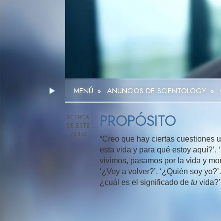
MENÚ
»
ANUNCIOS DE SCIENTOLOGY
»
PROPÓSITO
“Creo que hay ciertas cuestiones u
esta vida y para qué estoy aquí?’.
vivimos, pasamos por la vida y mo
‘¿Voy a volver?’. ‘¿Quién soy yo?’. 
¿cuál es el significado de
tu
vida?’