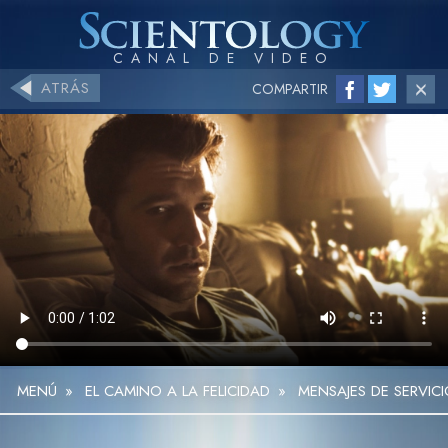
ATRÁS
COMPARTIR
MENÚ
»
EL CAMINO A LA FELICIDAD
»
MENSAJES DE SERVICI