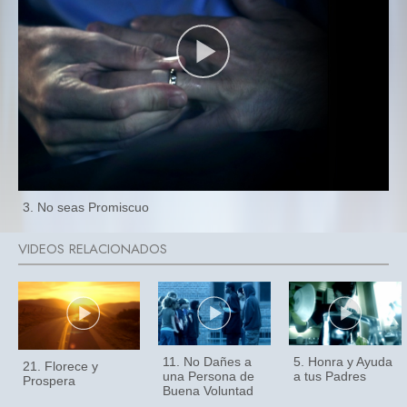
3. No seas Promiscuo
11. No Dañes a
5. Honra y Ayuda
21. Florece y
una Persona de
a tus Padres
Prospera
Buena Voluntad