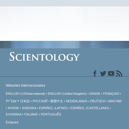
Websites Internacionales
ENGLISH (US/International)
ENGLISH (United Kingdom)
DANSK
FRANÇAIS
עברית
日本語
РУССКИЙ
繁體中文
NEDERLANDS
DEUTSCH
MAGYAR
NORSK
SVENSKA
ESPAÑOL (LATINO)
ESPAÑOL (CASTELLANO)
ΕΛΛΗΝΙΚA
ITALIANO
PORTUGUÊS
Enlaces