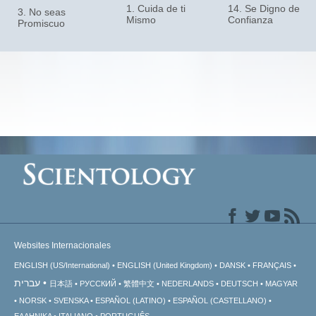
1. Cuida de ti
14. Se Digno de
3. No seas
Mismo
Confianza
Promiscuo
Websites Internacionales
ENGLISH (US/International)
ENGLISH (United Kingdom)
DANSK
FRANÇAIS
עברית
日本語
РУССКИЙ
繁體中文
NEDERLANDS
DEUTSCH
MAGYAR
NORSK
SVENSKA
ESPAÑOL (LATINO)
ESPAÑOL (CASTELLANO)