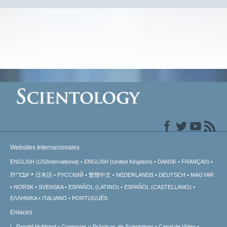
Websites Internacionales
ENGLISH (US/International)
ENGLISH (United Kingdom)
DANSK
FRANÇAIS
עברית
日本語
РУССКИЙ
繁體中文
NEDERLANDS
DEUTSCH
MAGYAR
NORSK
SVENSKA
ESPAÑOL (LATINO)
ESPAÑOL (CASTELLANO)
ΕΛΛΗΝΙΚA
ITALIANO
PORTUGUÊS
Enlaces
L. Ronald Hubbard
Creencias y Prácticas de Scientology
Canal de Video