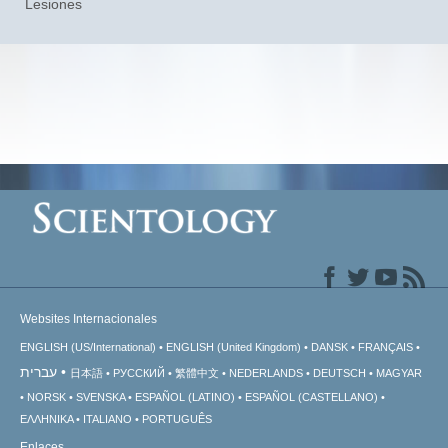
Lesiones
Websites Internacionales
ENGLISH (US/International)
ENGLISH (United Kingdom)
DANSK
FRANÇAIS
עברית
日本語
РУССКИЙ
繁體中文
NEDERLANDS
DEUTSCH
MAGYAR
NORSK
SVENSKA
ESPAÑOL (LATINO)
ESPAÑOL (CASTELLANO)
ΕΛΛΗΝΙΚA
ITALIANO
PORTUGUÊS
Enlaces