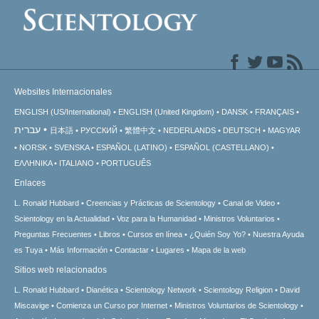
Websites Internacionales
ENGLISH (US/International)
ENGLISH (United Kingdom)
DANSK
FRANÇAIS
עברית
日本語
РУССКИЙ
繁體中文
NEDERLANDS
DEUTSCH
MAGYAR
NORSK
SVENSKA
ESPAÑOL (LATINO)
ESPAÑOL (CASTELLANO)
ΕΛΛΗΝΙΚA
ITALIANO
PORTUGUÊS
Enlaces
L. Ronald Hubbard
Creencias y Prácticas de Scientology
Canal de Video
Scientology en la Actualidad
Voz para la Humanidad
Ministros Voluntarios
Preguntas Frecuentes
Libros
Cursos en línea
¿Quién Soy Yo?
Nuestra Ayuda
es Tuya
Más Información
Contactar
Lugares
Mapa de la web
Sitios web relacionados
L. Ronald Hubbard
Dianética
Scientology Network
Scientology Religion
David
Miscavige
Comienza un Curso por Internet
Ministros Voluntarios de Scientology