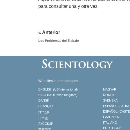
para consultar una y otra vez.
« Anterior
Los Problemas del Trabajo
Websites Internacionales
ENGLISH (US/International)
MAGYAR
ENGLISH (United Kingdom)
NORSK
DANSK
SVENSKA
FRANÇAIS
ESPAÑOL (LATIN
עברית
ESPAÑOL (CAST
ΕΛΛΗΝΙΚA
日本語
ITALIANO
РУССКИЙ
PORTUGUÊS
繁體中文