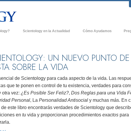
ology?
Scientology en la Actualidad
Cómo Ayudamos
Pre
icas
Iglesias de Scientology
Antece
 de Scientology
Nuevas Iglesias de Scientology
Dentro
IENTOLOGY: UN NUEVO PUNTO DE
STA SOBRE LA VIDA
entologists acerca de
Organizaciones Avanzadas
La Org
Base en Tierra de Flag
sencial de Scientology para cada aspecto de la vida. Las respu
tologist
as que te ponen en control de tu existencia, verdades para con
Freewinds
sia
 otra vez:
¿Es Posible Ser Feliz?
,
Dos Reglas para una Vida Fe
Llevando Scientology al Mundo
gridad Personal
, La
Personalidad Antisocial
y muchas más. En 
sicos de Scientology
e de este libro encontrarás verdades de Scientology que descri
David Miscavige - Líder Eclesiástico de
a Dianética
Scientology
iciones en
tu
vida y proporcionan procedimientos
exactos
para
arla.
é es Grandeza?