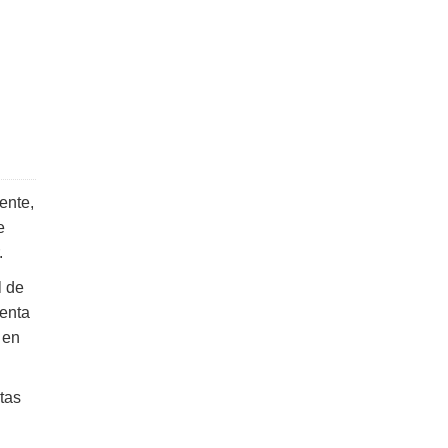
ente,
e
.
l de
senta
 en
tas