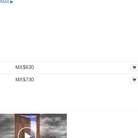
 Más
MX$630
MX$730