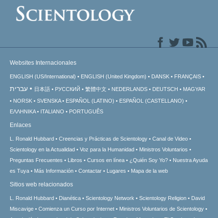
Websites Internacionales
ENGLISH (US/International)
ENGLISH (United Kingdom)
DANSK
FRANÇAIS
עברית
日本語
РУССКИЙ
繁體中文
NEDERLANDS
DEUTSCH
MAGYAR
NORSK
SVENSKA
ESPAÑOL (LATINO)
ESPAÑOL (CASTELLANO)
ΕΛΛΗΝΙΚA
ITALIANO
PORTUGUÊS
Enlaces
L. Ronald Hubbard
Creencias y Prácticas de Scientology
Canal de Video
Scientology en la Actualidad
Voz para la Humanidad
Ministros Voluntarios
Preguntas Frecuentes
Libros
Cursos en línea
¿Quién Soy Yo?
Nuestra Ayuda
es Tuya
Más Información
Contactar
Lugares
Mapa de la web
Sitios web relacionados
L. Ronald Hubbard
Dianética
Scientology Network
Scientology Religion
David
Miscavige
Comienza un Curso por Internet
Ministros Voluntarios de Scientology