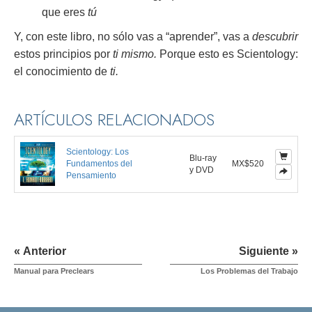
que eres
tú
Y, con este libro, no sólo vas a “aprender”, vas a
descubrir
estos principios por
ti mismo.
Porque esto es Scientology:
el conocimiento de
ti.
ARTÍCULOS RELACIONADOS
Scientology: Los
Blu-ray
Fundamentos del
MX$520
y DVD
Pensamiento
« Anterior
Siguiente »
Manual para Preclears
Los Problemas del Trabajo