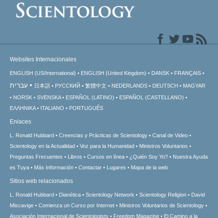
Websites Internacionales
ENGLISH (US/International)
ENGLISH (United Kingdom)
DANSK
FRANÇAIS
עברית
日本語
РУССКИЙ
繁體中文
NEDERLANDS
DEUTSCH
MAGYAR
NORSK
SVENSKA
ESPAÑOL (LATINO)
ESPAÑOL (CASTELLANO)
ΕΛΛΗΝΙΚA
ITALIANO
PORTUGUÊS
Enlaces
L. Ronald Hubbard
Creencias y Prácticas de Scientology
Canal de Video
Scientology en la Actualidad
Voz para la Humanidad
Ministros Voluntarios
Preguntas Frecuentes
Libros
Cursos en línea
¿Quién Soy Yo?
Nuestra Ayuda
es Tuya
Más Información
Contactar
Lugares
Mapa de la web
Sitios web relacionados
L. Ronald Hubbard
Dianética
Scientology Network
Scientology Religion
David
Miscavige
Comienza un Curso por Internet
Ministros Voluntarios de Scientology
Asociación Internacional de Scientologists
Freedom Magazine
El Camino a la