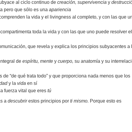
subyace al ciclo continuo de
creación, supervivencia
y
destrucci
ida pero que sólo es una
apariencia
omprenden la vida y el livingness al completo, y con las que u
compartimenta toda la vida y con las que uno puede resolver el
municación, que revela y explica los principios subyacentes a 
integral de
espíritu, mente
y
cuerpo,
su anatomía y su interrelac
as de “de qué trata todo” y que proporciona nada menos que los
idad
y la
vida
en sí
a fuerza vital que eres
tú
as a
descubrir
estos principios por
ti mismo.
Porque esto es