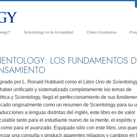
ology?
Scientology en la Actualidad
Cómo Ayudamos
Pre
icas
Iglesias de Scientology
Antece
 de Scientology
Nuevas Iglesias de Scientology
Dentro
IENTOLOGY: LOS FUNDAMENTOS D
NSAMIENTO
entologists acerca de
Organizaciones Avanzadas
La Org
Base en Tierra de Flag
gnado por L. Ronald Hubbard como el
Libro Uno de Scientology
tologist
 haber unificado y sistematizado completamente los temas de
Freewinds
sia
tica y Scientology, llegó el perfeccionamiento de sus
fundamen
Llevando Scientology al Mundo
icado originalmente como un resumen de Scientology para su 
sicos de Scientology
aducciones a lenguas distintas del inglés, este libro es de valor
David Miscavige - Líder Eclesiástico de
a Dianética
Scientology
culable tanto para el estudiante nuevo de la mente, el espíritu y 
, como para el avanzado. Equipado sólo con este libro, uno pue
é es Grandeza?
nzar una consulta y producir aparentes milagros y cambios en 