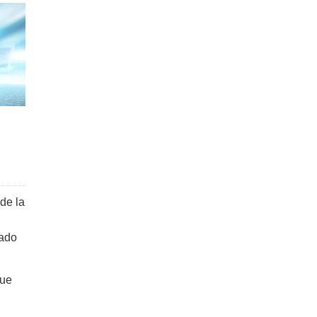
de la
tado
que