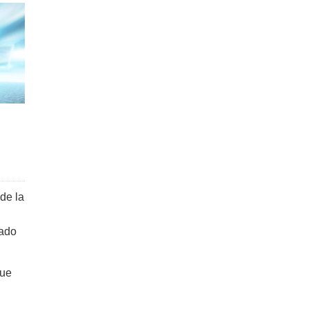
de la
tado
que