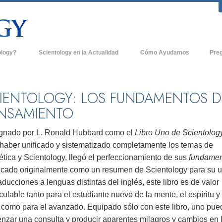
ology?
Scientology en la Actualidad
Cómo Ayudamos
Pre
icas
Iglesias de Scientology
Antece
 de Scientology
Nuevas Iglesias de Scientology
Dentro
IENTOLOGY: LOS FUNDAMENTOS D
NSAMIENTO
entologists acerca de
Organizaciones Avanzadas
La Org
Base en Tierra de Flag
gnado por L. Ronald Hubbard como el
Libro Uno de Scientology
tologist
 haber unificado y sistematizado completamente los temas de
Freewinds
sia
tica y Scientology, llegó el perfeccionamiento de sus
fundamen
Llevando Scientology al Mundo
icado originalmente como un resumen de Scientology para su 
sicos de Scientology
aducciones a lenguas distintas del inglés, este libro es de valor
David Miscavige - Líder Eclesiástico de
a Dianética
Scientology
culable tanto para el estudiante nuevo de la mente, el espíritu y 
, como para el avanzado. Equipado sólo con este libro, uno pue
é es Grandeza?
nzar una consulta y producir aparentes milagros y cambios en 