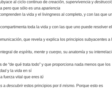
subyace al ciclo continuo de
creación, supervivencia
y
destrucci
ida pero que sólo es una
apariencia
omprenden la vida y el livingness al completo, y con las que u
compartimenta toda la vida y con las que uno puede resolver el
municación, que revela y explica los principios subyacentes a 
integral de
espíritu, mente
y
cuerpo,
su anatomía y su interrelac
as de “de qué trata todo” y que proporciona nada menos que los
idad
y la
vida
en sí
a fuerza vital que eres
tú
as a
descubrir
estos principios por
ti mismo.
Porque esto es