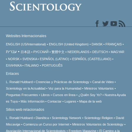
Websites Internacionales
ENGLISH (US/International)
ENGLISH (United Kingdom)
DANSK
FRANÇAIS
עברית
日本語
РУССКИЙ
繁體中文
NEDERLANDS
DEUTSCH
MAGYAR
NORSK
SVENSKA
ESPAÑOL (LATINO)
ESPAÑOL (CASTELLANO)
ΕΛΛΗΝΙΚA
ITALIANO
PORTUGUÊS
Enlaces
L. Ronald Hubbard
Creencias y Prácticas de Scientology
Canal de Video
Scientology en la Actualidad
Voz para la Humanidad
Ministros Voluntarios
Preguntas Frecuentes
Libros
Cursos en línea
¿Quién Soy Yo?
Nuestra Ayuda
es Tuya
Más Información
Contactar
Lugares
Mapa de la web
Sitios web relacionados
L. Ronald Hubbard
Dianética
Scientology Network
Scientology Religion
David
Miscavige
Comienza un Curso por Internet
Ministros Voluntarios de Scientology
Asociación Internacional de Scientologists
Freedom Magazine
El Camino a la