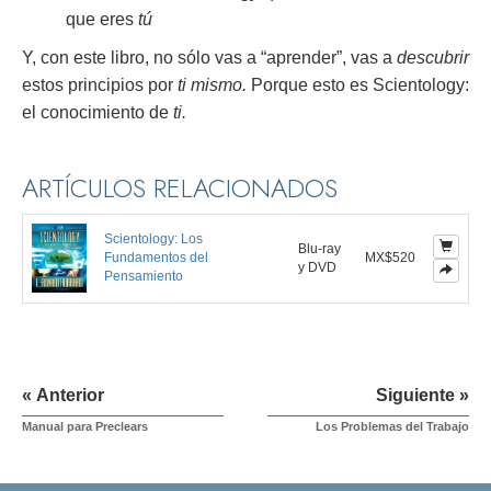
que eres
tú
Y, con este libro, no sólo vas a “aprender”, vas a
descubrir
estos principios por
ti mismo.
Porque esto es Scientology:
el conocimiento de
ti.
ARTÍCULOS RELACIONADOS
Scientology: Los
Blu-ray
Fundamentos del
MX$520
y DVD
Pensamiento
« Anterior
Siguiente »
Manual para Preclears
Los Problemas del Trabajo