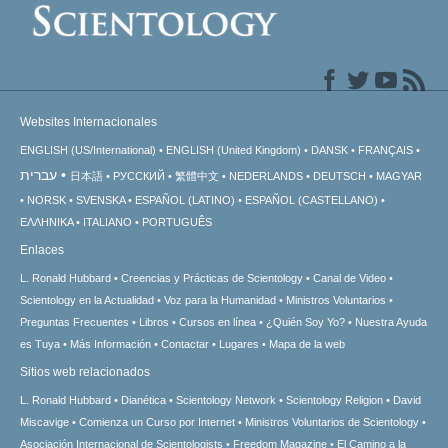
Websites Internacionales
ENGLISH (US/International)
ENGLISH (United Kingdom)
DANSK
FRANÇAIS
עברית
日本語
РУССКИЙ
繁體中文
NEDERLANDS
DEUTSCH
MAGYAR
NORSK
SVENSKA
ESPAÑOL (LATINO)
ESPAÑOL (CASTELLANO)
ΕΛΛΗΝΙΚA
ITALIANO
PORTUGUÊS
Enlaces
L. Ronald Hubbard
Creencias y Prácticas de Scientology
Canal de Video
Scientology en la Actualidad
Voz para la Humanidad
Ministros Voluntarios
Preguntas Frecuentes
Libros
Cursos en línea
¿Quién Soy Yo?
Nuestra Ayuda
es Tuya
Más Información
Contactar
Lugares
Mapa de la web
Sitios web relacionados
L. Ronald Hubbard
Dianética
Scientology Network
Scientology Religion
David
Miscavige
Comienza un Curso por Internet
Ministros Voluntarios de Scientology
Asociación Internacional de Scientologists
Freedom Magazine
El Camino a la