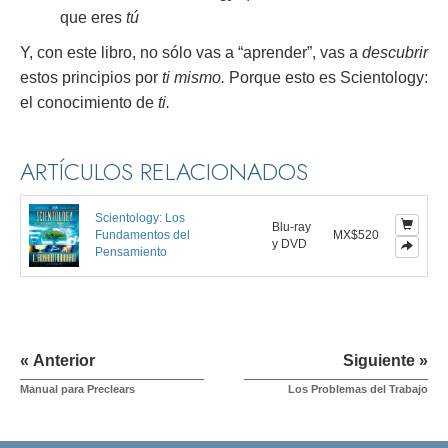
que eres
tú
Y, con este libro, no sólo vas a “aprender”, vas a
descubrir
estos principios por
ti mismo.
Porque esto es Scientology:
el conocimiento de
ti.
ARTÍCULOS RELACIONADOS
Scientology: Los
Blu-ray
Fundamentos del
MX$520
y DVD
Pensamiento
« Anterior
Siguiente »
Manual para Preclears
Los Problemas del Trabajo