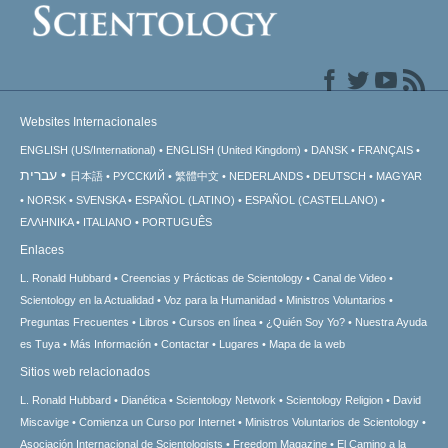
Websites Internacionales
ENGLISH (US/International)
ENGLISH (United Kingdom)
DANSK
FRANÇAIS
עברית
日本語
РУССКИЙ
繁體中文
NEDERLANDS
DEUTSCH
MAGYAR
NORSK
SVENSKA
ESPAÑOL (LATINO)
ESPAÑOL (CASTELLANO)
ΕΛΛΗΝΙΚA
ITALIANO
PORTUGUÊS
Enlaces
L. Ronald Hubbard
Creencias y Prácticas de Scientology
Canal de Video
Scientology en la Actualidad
Voz para la Humanidad
Ministros Voluntarios
Preguntas Frecuentes
Libros
Cursos en línea
¿Quién Soy Yo?
Nuestra Ayuda
es Tuya
Más Información
Contactar
Lugares
Mapa de la web
Sitios web relacionados
L. Ronald Hubbard
Dianética
Scientology Network
Scientology Religion
David
Miscavige
Comienza un Curso por Internet
Ministros Voluntarios de Scientology
Asociación Internacional de Scientologists
Freedom Magazine
El Camino a la