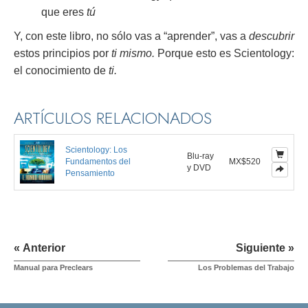
que eres
tú
Y, con este libro, no sólo vas a “aprender”, vas a
descubrir
estos principios por
ti mismo.
Porque esto es Scientology:
el conocimiento de
ti.
ARTÍCULOS RELACIONADOS
Scientology: Los
Blu-ray
Fundamentos del
MX$520
y DVD
Pensamiento
« Anterior
Siguiente »
Manual para Preclears
Los Problemas del Trabajo