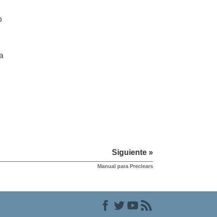
o
a
Siguiente »
Manual para Preclears