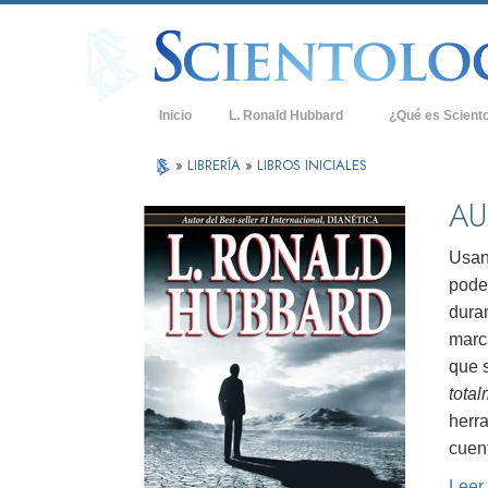
Inicio
L. Ronald Hubbard
¿Qué es Scient
Creencias y Práct
»
LIBRERÍA
»
LIBROS INICIALES
Credos y Códigos
AU
Qué dicen los Sci
Scientology
Usan
pode
Conoce a un Scien
dura
Dentro de una Igle
marc
que 
Los Principios Bá
tota
Una Introducción 
herr
cuen
Amor y Odio: ¿Qu
Leer