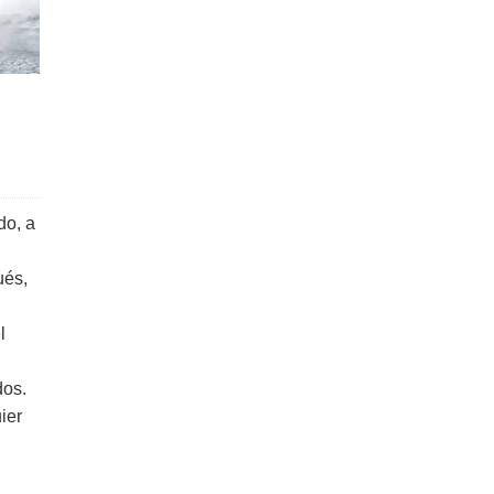
do, a
ués,
l
dos.
ier