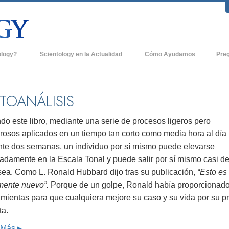
ology?
Scientology en la Actualidad
Cómo Ayudamos
Pre
icas
Iglesias de Scientology
Antece
 de Scientology
Nuevas Iglesias de Scientology
Dentro
TOANÁLISIS
entologists acerca de
Organizaciones Avanzadas
La Org
do este libro, mediante una serie de procesos ligeros pero
Base en Tierra de Flag
rosos aplicados en un tiempo tan corto como media hora al día
tologist
nte dos semanas, un individuo por sí mismo puede elevarse
Freewinds
sia
adamente en la Escala Tonal y puede salir por sí mismo casi de
Llevando Scientology al Mundo
sea. Como L. Ronald Hubbard dijo tras su publicación,
“Esto es
sicos de Scientology
lmente nuevo”.
Porque de un golpe, Ronald había proporcionado
David Miscavige - Líder Eclesiástico de
a Dianética
Scientology
amientas para que cualquiera mejore su caso y su vida por su p
ta.
é es Grandeza?
 Más