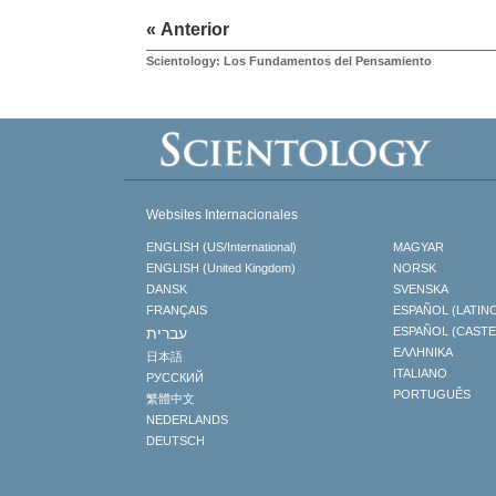
« Anterior
Scientology: Los Fundamentos del Pensamiento
Websites Internacionales
ENGLISH (US/International)
MAGYAR
ENGLISH (United Kingdom)
NORSK
DANSK
SVENSKA
FRANÇAIS
ESPAÑOL (LATIN
עברית
ESPAÑOL (CAST
ΕΛΛΗΝΙΚA
日本語
ITALIANO
РУССКИЙ
PORTUGUÊS
繁體中文
NEDERLANDS
DEUTSCH