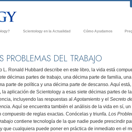
ology?
Scientology en la Actualidad
Cómo Ayudamos
Pre
icas
Iglesias de Scientology
Antece
 de Scientology
Nuevas Iglesias de Scientology
Dentro
S PROBLEMAS DEL TRABAJO
entologists acerca de
Organizaciones Avanzadas
La Org
 L. Ronald Hubbard describe en este libro, la vida está compu
Base en Tierra de Flag
ete décimas partes de trabajo, una décima parte de familia, una
tologist
a parte de política y una décima parte de descanso. Aquí está,
Freewinds
sia
 la aplicación de Scientology a esas siete décimas partes de la
Llevando Scientology al Mundo
encia, incluyendo las respuestas al
Agotamiento
y el
Secreto de
sicos de Scientology
encia
. Aquí se encuentra también el análisis de la vida en sí, un
David Miscavige - Líder Eclesiástico de
a Dianética
Scientology
o compuesto de reglas exactas. Conócelas y triunfa.
Los Probl
Trabajo
contiene tecnología de la que nadie puede prescindir pa
é es Grandeza?
, y que cualquiera puede poner en práctica de inmediato en el 