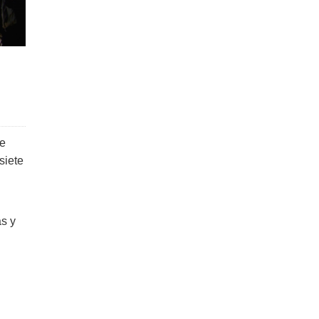
de
siete
s y