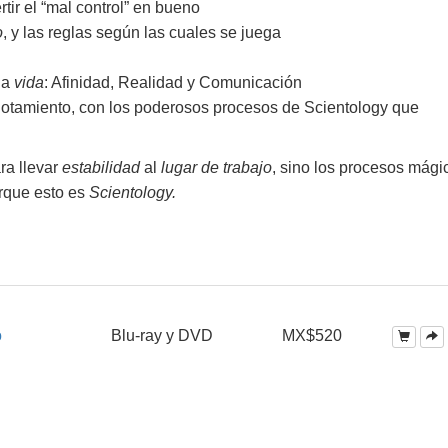
ir el “mal control” en bueno
o
, y las reglas según las cuales se juega
la
vida
: Afinidad, Realidad y Comunicación
otamiento, con los poderosos procesos de Scientology que
ra llevar
estabilidad
al
lugar de trabajo
, sino los procesos mági
rque esto es
Scientology.
o
Blu-ray y DVD
MX$520