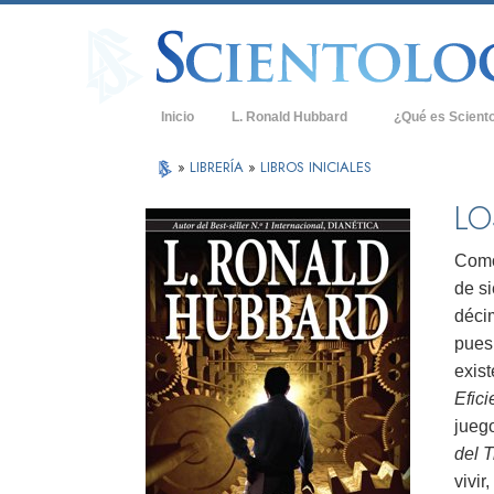
Inicio
L. Ronald Hubbard
¿Qué es Scient
Creencias y Práct
»
LIBRERÍA
»
LIBROS INICIALES
Credos y Códigos
LO
Qué dicen los Sci
Scientology
Como
de si
Conoce a un Scien
décim
Dentro de una Igle
pues,
exist
Los Principios Bá
Efici
Una Introducción 
jueg
del 
Amor y Odio: ¿Qu
vivir