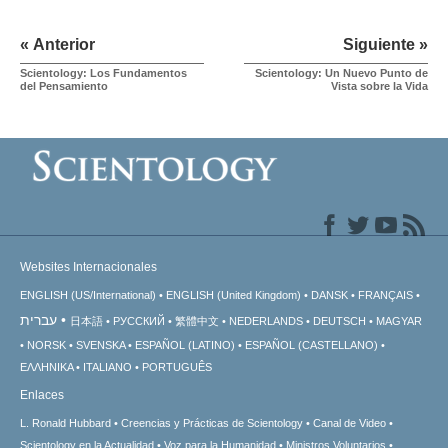
« Anterior
Siguiente »
Scientology: Los Fundamentos
Scientology: Un Nuevo Punto de
del Pensamiento
Vista sobre la Vida
Websites Internacionales
ENGLISH (US/International)
ENGLISH (United Kingdom)
DANSK
FRANÇAIS
עברית
日本語
РУССКИЙ
繁體中文
NEDERLANDS
DEUTSCH
MAGYAR
NORSK
SVENSKA
ESPAÑOL (LATINO)
ESPAÑOL (CASTELLANO)
ΕΛΛΗΝΙΚA
ITALIANO
PORTUGUÊS
Enlaces
L. Ronald Hubbard
Creencias y Prácticas de Scientology
Canal de Video
Scientology en la Actualidad
Voz para la Humanidad
Ministros Voluntarios