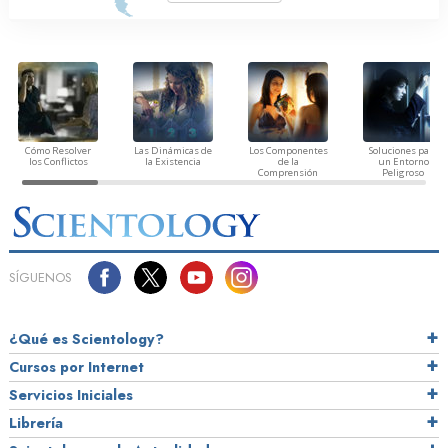
Cómo Resolver
Las Dinámicas de
Los Componentes
Soluciones para
los Conflictos
la Existencia
de la
un Entorno
Comprensión
Peligroso
SÍGUENOS
¿Qué es Scientology?
Cursos por Internet
Servicios Iniciales
Librería