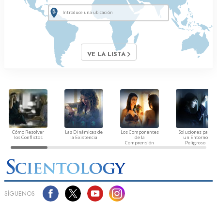
VE LA LISTA
Cómo Resolver
Las Dinámicas de
Los Componentes
Soluciones para
los Conflictos
la Existencia
de la
un Entorno
Comprensión
Peligroso
SÍGUENOS