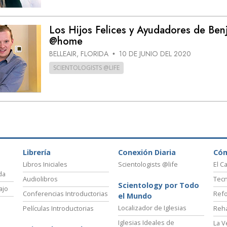
Los Hijos Felices y Ayudadores de Ben
@home
BELLEAIR, FLORIDA
10 DE JUNIO DEL 2020
•
SCIENTOLOGISTS @LIFE
Librería
Conexión Diaria
Có
Libros Iniciales
Scientologists @life
El C
da
Audiolibros
Tecn
Scientology por Todo
ajo
Conferencias Introductorias
Refo
el Mundo
Localizador de Iglesias
Películas Introductorias
Reha
Iglesias Ideales de
La V