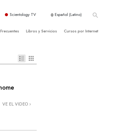
Scientology TV
Español (Latino)
 Frecuentes
Libros y Servicios
Cursos por Internet
es y principios básicos
niciales
Cómo Resolver los Conflictos
una Iglesia
bros
Las Dinámicas de la Existencia
zación de Scientology
ncias Introductorias
Los Componentes de la Comprensión
s Introductorias
Soluciones para un Entorno Peligroso
@home
s Iniciales
Ayudas para Enfermedades y Lesiones
VE EL VIDEO
anos
La Integridad y la Honestidad
os
El Matrimonio
La Escala Tonal Emocional
tology