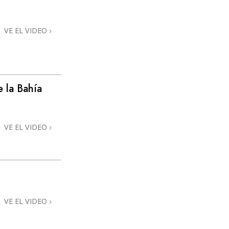
Respuestas a las Drogas
VE EL VIDEO
Los Niños
Herramientas para el Entorno Laboral
La Ética y las
Condiciones
 la Bahía
La Causa de la Supresión
Investigaciones
VE EL VIDEO
Los Fundamentos de la Organización
Los Fundamentos de las Relaciones
Públicas
Objetivos y Metas
VE EL VIDEO
La Tecnología de Estudio